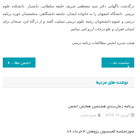
درگذشت ناگهانی دکتر سید مصطفی شریف خلیفه سلطانی، دانشیار دانشکده علوم
تربیتی
دانشگاه اصفهان را به خانواده ایشان، جامعه دانشگاهی، متخصصان حوزه برنامه‌
درسی و عموم دانشجویان رشته علوم تربیتی تسلیت گفته و از درگاه ایزد سبحان برای
ایشان غفران و علو درجات آرزو lمی نمائیم
.
هیئت مدیره انجمن مطالعات برنامه درسی
راهبری
نشست تخصصی گروپ روش‌شناسی پژوهش
انجمن مطالعات برنامه درسی ایران با همکاری سازمان پژوهش و برنامه ریزی آموزشی برگزار می‌کند
نوشته
نوشته های مرتبط
برنامه زمان‌بندی هشتمین همایش انجمن
آوریل 14, 2019
مدیر سایت
صورتجلسه کمیسیون پژوهش ۳ خرداد ۸۹