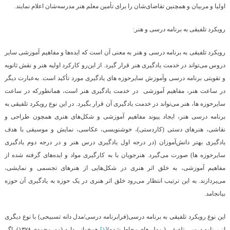
اولیا و مربیان و همچنین تقاضای‌شان را برای تأمین معلم هنر مدرسه‌شان اعلام نمایند.
رویکرد تلفیقی به برنامه درسی
و هنر:
رویکرد تلفیقی به برنامه درسی و هنر به معنی آن است که ایده‌ها و مفاهیم آموزشی سایر
دروس می‌تواند در خدمت یادگیری هنر قرار گیرد. از این‌رو کارکرد اولیه هنر و نقش ثانویه
و تقویتی برنامه درسی وآموزش سایرحوزه های یادگیری مورد تأکید است. به‌عبارت دیگر
در ساعت هنر، مفاهیم آموزشی در خدمت یادگیری هنر است، همانطورکه در ساعت
سایرحوزه ها، هنر می‌تواند در خدمت یادگیری آن قرار بگیرد. در این نوع رویکرد تلفیقی به
برنامه درسی هنر، ایجاد پیوند مفاهیم آموزشی و شکل‌های هنری همچون طراحی و
نقاشی، هنرهای دستی (کاردستی)، خوشنویسی، عکاسی، نمایش و موسیقی با هدف
یادگیری بهتر دانش‌آموزان (در درجه اول یادگیری درس هنر و در درجه دوم یادگیری
سایرحوزه ها) صورت می‌گیرد. هنرجویان با به کارگیری مواد و ایده‌های گرفته شده از
مفاهیم آموزشی، به خلق اثر هنری در شکل‌هایی از هنرهای تجسمی و نمایشی،
می‌پردازند. به این ترتیب انتظار می‌رود خلق اثر هنری در یک حوزه به یادگیری آن حوزه
بیانجامد.
این نوع رویکرد تلفیقی به برنامه درسی(فرابرنامه درسی/مدل دانه تسبیحی) با نوع دیگری
از برنامه درسی تلفیقی ( مدل های محاط شده)
[۱]
همخوانی دارد (مهرمحمدی ۱۳۷۸). اگر