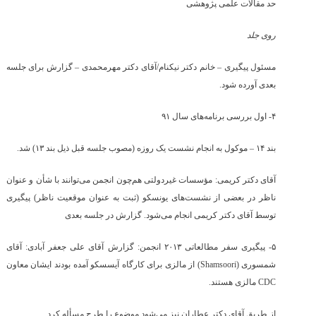
حد مقالات علمی پژوهشی
روی جلد
مسئول پیگیری – خانم دکتر نیکنام/آقای دکتر مهرمحمدی – گزارش برای جلسه
بعدی آورده شود.
۴- اول بررسی برنامه‌های سال ۹۱
بند ۱۴ – موکول به انجام نشست یک روزه (مصوب جلسه قبل ذیل بند ۱۳) شد.
آقای دکتر کریمی: مؤسسات غیردولتی هم‌چون انجمن می‌توانند با شأن و عنوان
ناظر در بعضی از نشست‌های یونسکو (ثبت به عنوان موقعیت ناظر) پیگیری
توسط آقای دکتر کریمی انجام می‌شود. گزارش در جلسه بعدی
۵- پیگیری سفر مطالعاتی ۲۰۱۳ انجمن: گزارش‌ آقای علی جعفر آبادی: آقای
شمسوری (
Shamsoori
) از مالزی برای کارگاه آیسسکو آمده بودند ایشان معاون
CDC
مالزی هستند.
از طریق آقای دکتر عطاران نیز می‌شود موضوع را طرح مسأله کرد.