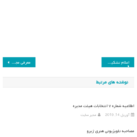
راهبری
اعلام تشکیل مجدد جلسات گروپ برنامه درسی و آموزش علوم
معرفی مجله پژوهش های برنامه درسی فراملی
نوشته
نوشته های مرتبط
اطلاعیه شماره ۷ انتخابات هیئت مدیره
آوریل 14, 2019
مدیر سایت
مصاحبه تلویزیونی هنری ژیرو