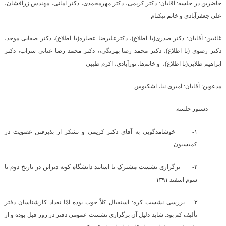
حاضرین در جلسه: آقایان: دکتر کریمی، دکتر مهرمحمدی، دکتر امانی‌، مهندس زرافشان
،
علی جعفرآبادی
و خانم نیکنام
غائبین: آقایان: دکتر صدری(با اطلاع)، دکترعلیرضا عصاره(با اطلاع)، دکتر صفایی موحد،
دکتر رضوی (با اطلاع)، دکتر محمد رضا بهرنگی،، دکتر محمد رضا عنانی سراب، دکتر
ابراهیم طلایی(با اطلاع)، و خانم‌ها: نورآبادی، اکرم طیبی
مدعوین: آقایان: امیری نیا، اشکبوس
دستور جلسه:
۱-
خوشامدگویی به آقای دکتر کریمی و تشکر از پذیرفتن عضویت در
کمیسیون
۲-
برگزاری نشست مشترک با اساتید دانشگاه کوبه دیزاین در تاریخ دوم یا
سوم اسفند ۱۳۹۱
۳-
بررسی نشست کره: استقبال کلاً خوب بوده امّا تعداد کارشناسان دفتر
تألیف کم بود. شاید دلیل آن برگزاری نشست عمومی دفتر در روز قبل بوده و از