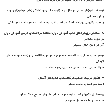
۴-تأثیر آموزش مبتنی بر مغز در میزان یادگیری و آمادگی زبانی نوآموزان دوره
پیش‌دبستانی
رامین نوظهوری پهرآباد؛ اسکندر فتحی آذر؛ یوسف ادیب؛ حسن بافنده قراملکی
۵-سنجش رویکردهای غالب آموزش زبان؛ مطالعه برنامه‌های درسی آموزش زبان
در دوره ابتدایی
آذر مرادیان؛ جمال سلیمی
۶-بررسی تطبیقی دیدگاه مونته سوری و لوریس مالاگاتسی درزمینه تربیت اوان
کودکی
شهلا حسینی؛ محمدحسین حیدری؛ زهره سعادتمند
۷-الگوی تربیت اخلاقی در کتاب‌های هدیه‌های آسمان
احمد بنی اسدی؛ محمد حسنی
۸-تحلیل تکیهان کتب علوم دوره ابتدایی با روش سلوج و مک تیگو
سپیده پارسانیا؛ فیروز محمودی