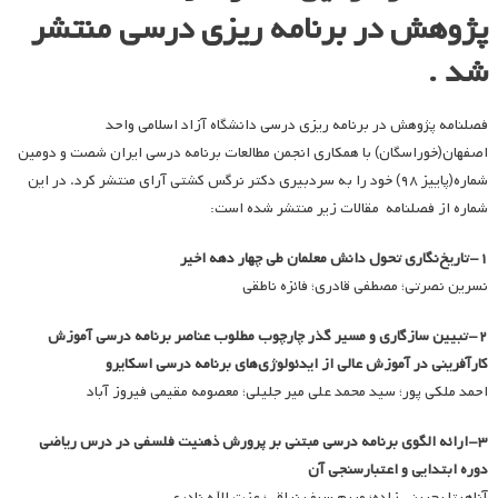
پژوهش در برنامه ریزی درسی منتشر
شد .
فصلنامه پژوهش در برنامه ریزی درسی دانشگاه آزاد اسلامی واحد
اصفهان(خوراسگان) با همکاری انجمن مطالعات برنامه درسی ایران شصت و دومین
شماره(پاییز ۹۸) خود را به سردبیری دکتر نرگس کشتی آرای منتشر کرد. در این
شماره از فصلنامه مقالات زیر منتشر شده است:
۱-تاریخ‌نگاری تحول دانش معلمان طی چهار دهه اخیر
نسرین نصرتی؛ مصطفی قادری؛ فائزه ناطقی
۲-تبیین سازگاری و مسیر گذر چارچوب مطلوب عناصر برنامه درسی آموزش
کارآفرینی در آموزش عالی از ایدئولوژی‌های برنامه درسی اسکایرو
احمد ملکی پور؛ سید محمد علی میر جلیلی؛ معصومه مقیمی فیروز آباد
۳-ارائه الگوی برنامه درسی مبتنی بر پرورش ذهنیت فلسفی در درس ریاضی
دوره ابتدایی و اعتبارسنجی آن
آناهیتا بحرینی زاده؛ مریم سیف نراقی؛ عزت الله نادری