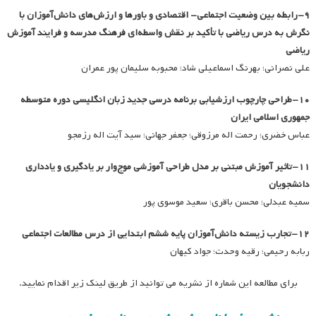
۹-رابطه بین وضعیت اجتماعی- اقتصادی و باورها و ارزش‌های دانش‌آموزان با
نگرش به درس ریاضی با تأکید بر نقش واسطه‌ای فرهنگ مدرسه و فرایند آموزش
ریاضی
علی نصرانی؛ بهرنگ اسماعیلی شاد؛ محبوبه سلیمان پور عمران
۱۰-طراحی چارچوب ارزشیابی برنامه درسی جدید زبان انگلیسی دوره متوسطه
جمهوری اسلامی ایران
عباس خضری؛ رحمت اله مرزوقی؛ جعفر جهانی؛ سید آیت اله رزمجو
۱۱-تاثیر آموزش مبتنی بر مدل طراحی آموزشی موج‌وار بر یادگیری و یادداری
دانشجویان
سمیه عبدلی؛ محسن باقری؛ سعید موسوی پور
۱۲-تجارب زیسته دانش‌آموزان پایه ششم ابتدایی از درس مطالعات اجتماعی
ربابه رحیمی؛ رقیه وحدت؛ جواد کیهان
برای مطالعه این شماره از نشریه می توانید از طریق لینک زیر اقدام نمایید.