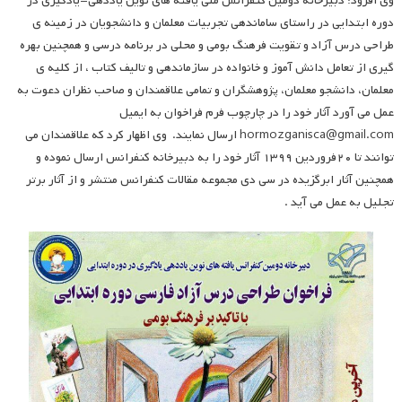
وی افزود: دبیرخانه دومین کنفرانس ملی یافته های نوین یاددهی-یادگیری در
دوره ابتدایی در راستای ساماندهی تجربیات معلمان و دانشجویان در زمینه ی
طراحی درس آزاد و تقویت فرهنگ بومی و محلی در برنامه درسی و همچنین بهره
گیری از تعامل دانش آموز و خانواده در سازماندهی و تالیف کتاب ، از کلیه ی
معلمان، دانشجو معلمان، پژوهشگران و تمامی علاقمندان و صاحب نظران دعوت به
عمل می آورد آثار خود را در چارچوب فرم فراخوان به ایمیل
hormozganisca@gmail.com ارسال نمایند. وی اظهار کرد که علاقمندان می
توانند تا ۲۰فروردین ۱۳۹۹ آثار خود را به دبیرخانه کنفرانس ارسال نموده و
همچنین آثار ابرگزیده در سی دی مجموعه مقالات کنفرانس منتشر و از آثار برتر
تجلیل به عمل می آید .