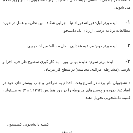
می شوند:
۱-
ایده برتر اول: فرزانه فرزاد نیا – چرایی شکاف بین نظریه و عمل در حوزه
مطالعات برنامه درسی از زبان یک دانشجو
۲-
ایده برتر دوم: مرضیه عقدایی – حل مساله؛ میراث دیویی
۳-
ایده برتر سوم: عابده بهمن پور – به کار گیری سطوح طراحی، اجرا و
بازبینی (مشارطه، مراقبه، محاسبه) در سطح کار مربیان
دانشجویان نام برده در اسرع وقت، اقدام به طراحی و چاپ پوستر های خود در
ابعاد
A2
نموده و پوسترهای مربوطه را در روز همایش (۳۱/۲/۱۳۹۴) به مسئولین
کمیته دانشجویی تحویل دهند.
کمیته دانشجویی کمیسیون
توسعه