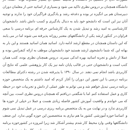
دانشگاه همچنان بر دروس نظری تاکید می شود و بسیاری از اساتید حتی از معلمان دوران
دبیرستان هم بی انگیزه تر بوده و دغدغه رشد و یادگیری فراگیران خود را ندارند و توجیه
آنان نیز این است که دانشجو خود باید به دنبال یادگیری و کسب دانش باشد. دانشجویان
کارشناسی به امید رشد و تبدیل شدن به یک کارشناس حرفه ای برنامه درسی با سعی
فراوان در کنکور ارشد یکی از دانشگاههای معتبر روزانه پذیرفته می شوند اما در می یابند
که این داستان همچنان در مقطع ارشد ادامه دارد. اساتید همان اساتید هستند و این بار به
بهانه این که شما دانشجوی ارشد هستید خود دانشجویان موظف به ارائه کنفرانس بوده و
عملا از دانش و تجربه اساتید بهره اندکی میبرند. دروس همچنان نظری بوده، کتب همان
کتب است و دانشجویان حتی در قالب پایان نامه نیز یک کار پژوهشی علمی که نتایج آن
کاربردی باشد انجام نمی دهند. در سال ۱۳۹۰ با پذیرفته شدن در رشته دکترای مطالعات
برنامه درسی با این تصور این دوران را آغاز کردم که امید داشتم به یک متخصص حوزه
برنامه درسی تبدیل خواهم شد و می توانم به طور عملی از دانش و تجربیات خود در حیطه
کاری و عمل استفاده کنم. اما با شگفتی دریافتم که همچنان دروس نظری است، بین آنچه
که می خواندم و واقعیت آموزش کشور فاصله زیادی هست و عملا در خیلی از حوزه ها
کاربردی ندارد و در نهایت من به یک متخصص برنامه ریزی درسی در عمل تبدیل نمی شوم
و اساسا حوزه آموزشی کشور ما هم نیازی به متخصصین این حوزه گویی ندارد. این ضعف
دانشگاهها وقتی وارد محیط کار شدم بیشتر آشکار شد زیرا امروزه در کشورحوزه برنامه
ریزی درسی- آموزشی به یک حوزه عمومی کار برای مهندسان، وکلا، جامعه شناسان و