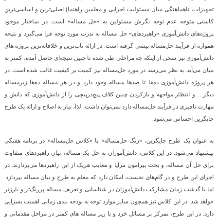
تجهیزات، ناهماهنگی میان مسئولیت اجرایی و معلمین راهنما) اصلی‌ترین و اساسی‌ترین
کاستی متوجه عدم توجه نگرش مسئولین به «حل مساله» است. در ساختار موجود
پروژه‌های دانش‌آموزی «راهبردهای» حل مساله به ندرت مورد توجه قرا می‌گیرد و نتیجه
همواره از فرآیند حل‌مساله پیشی گرفته است. در ارائه ناب‌ترین و خلاقانه‌ترین پروژه های
دانش‌آموزی نیز سخن از اینکه چه مراحلی طی شده تا چنین نتیجه‌ای حاصل آمده، کمتر به
میان می‌آید. به نظر می‌رسد در مورد حل‌مساله نیز کمیت بر کیفیت غالب شده‌ است. در
هر پروژه دانش‌آموزی ده‌ها تا صدها مساله وجود دارد و در هر مساله ده‌ها زیر‌مساله
دیگر… و انتظار مواجهه و بازکردن چنین کلاف پیچ‌درپیچی را از دانش‌آموزی که دانش و
مهارت ناچیزی در فرآیند حل‌مساله دارد نمی‌توان داشت. لذا، نیاز به اصلاح و ارائه یک طرح
جایگزین احساس می‌شود.
به عنوان یک طرح جایگزین، «زنگ حل‌مساله» یا «کلاس حل‌مساله» در برنامه هفتگی
پیشنهاد می‌شود. در این کلاس، دانش‌آموزان به حل یک مساله، بیان راهبردهای متفاوت
برای حل آن مساله، و بحث پیرامون مزایا و معایب هریک از این راهبردها می‌پردازند. در
اجرای این طرح و در گام‌های نخست، امکان دارد که معلم به طرح و بیان مساله بپردازد.
اما با گذشت زمان مشارکت دانش‌آموزان در شناسایی و تعریف مساله پررنگ‌تر و بارزتر
خواهد شد. در این کلاس نیز همچون سایر موارد توجه به بودجه بندی زمانی اهمیت بسزایی
دارد. در این طرح، تمرکز بر مسائل خرد و با زیر مساله های کمتر در مراحل مقدماتی و