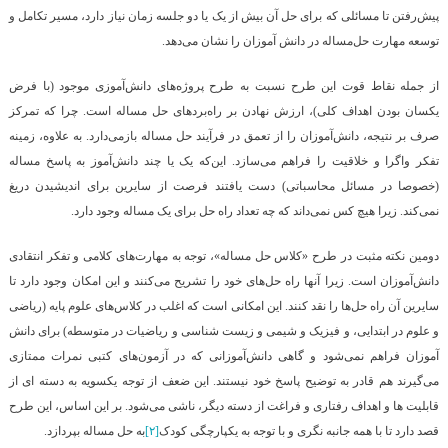
پیش‌رفتن تا مسائلی که برای حل آن بیش از یک یا دو جلسه زمان نیاز دارد، مسیر تکامل و
توسعه مهارت حل‌مساله در دانش آموزان را نشان می‌دهد.
از جمله نقاط قوت این طرح نسبت به طرح پروژه‌های دانش‌آموزی موجود (با فرض
یکسان بودن اهداف کلی)، ارزش نهادن بر راه‌بردهای حل مساله است. چرا که تمرکز
صرف بر نتیجه، دانش‌آموزان را از تعمق در فرآیند حل مساله باز‌می‌دارد. به علاوه، زمینه
تفکر واگرا و خلاقیت را فراهم می‌سازد. این‌که یک یا چند دانش‌آموز به پاسخ مساله
(خصوصا در مسائل محاسباتی) دست یافتند فرصت از سایرین برای اندیشیدن دریغ
نمی‌کند. زیرا هیچ کس نمی‌داند که چه تعداد راه حل برای یک مساله وجود دارد.
دومین نکته مثبت در طرح «کلاس حل مساله»، توجه به مهارت‌های کلامی و تفکر انتقادی
دانش‌آموزان است. زیرا آنها راه حل‌های خود را تشریح می‌کنند و این امکان وجود دارد تا
سایرین آن راه حل‌ها را نقد کنند. این امکانی است که اغلب در کلاس‌های علوم پایه (ریاضی
و علوم در ابتدایی، و فیزیک و شیمی و زیست شناسی و ریاضیات در متوسطه) برای دانش
آموزان فراهم نمی‌شود و گاهی دانش‌آموزانی که در آزمون‌های کتبی نمرات ممتازی
می‌گیرند هم قادر به توضیح پاسخ خود نیستند. این ضعف از توجه یکسویه به دسته ای از
قابلیت ها و اهداف رفتاری و فراغت از دسته دیگر، ناشی می‌شود. بر این اساس، این طرح
قصد دارد تا با همه جانبه نگری و با توجه به یکپارچگی کودک
[۲]
به حل مساله بپردازد.