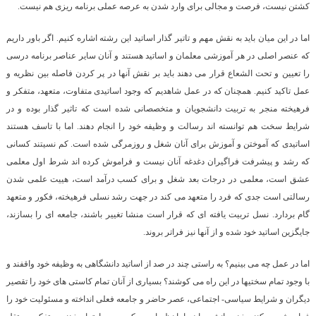
کشتن نیست، فرصت و مجالی برای وارد شدن به عرصه عملی برنامه ریزی هم نیست.
اما در این میان باید به نقش مهم و تاتیر گذار اساتید این رشته اشاره کنیم. اگر باور داریم
که عنصر اصلی در هر آموزشی معلمان و اساتید هستند و آنان سایر عناصر برنامه درسی
را تعیین و تحت الشعاع قرار می دهند باید بر نقش آنها در پر کردن فاصله بین نظریه و
عمل تاکید کنیم. همچنان که در عمل شاهدیم که وجود اساتیدی متفاوت، متعهد، متفکر و
فرهیخته منجر به تربیت دانشجویان و متخصصانی شده است که تاثیر گذار بوده و در
شرایط سخت هم توانسته اند رسالت و وظیفه خود را انجام دهند. اما با تاسف هستند
اساتیدی که آموختن و آموزش برای آنان شغل و روزمرگی شده است. کم نسیتند کسانی
که رشد و پیشرفت فراگیران دغدغه آنان نیست و فراموش کرده اند شرط اول معلمی
عشق است، معلمی در درجات بعد شغل و برای کسب درآمد است، هییت علمی شدن
رسالتی است جدی که فرد را متعهد می کند در جهت رشد نسلی فرهیخته، فکور و متعهد
گام بردارد. نسل تربیت یافته ای که قرار است منشا تغییر باشند، جامعه ای را بسازند،
جایگزین اساتید خود شده و از آنها نیز فراتر بروند.
اما در عمل چه می بینیم؟ به راستی چند در صد از اساتید دانشگاهی به وظیفه خود واقفند و
با وجود تمام سختیها در این راه می کوشند؟ بسیاری از آنان تمام کاستی های خود را تقصیر
دیگران و شرایط سیاسی- اجتماعی، عصر حاضر و جامعه فعلی انداخته و مسئولیت خود را