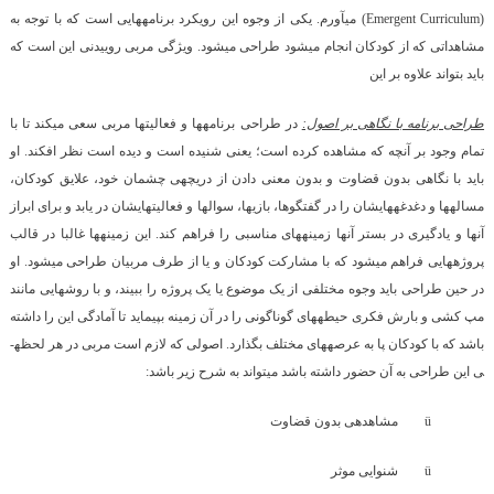
(Emergent Curriculum)
می­آورم. یکی از وجوه این رویکرد برنامه­هایی است که با توجه به
مشاهداتی که از کودکان انجام می­شود طراحی می­شود. ویژگی مربی روییدنی این است که
باید بتواند علاوه بر این
طراحی برنامه با نگاهی بر اصول:
در طراحی برنامه­ها و فعالیت­ها مربی سعی می­کند تا با
تمام وجود بر آن­چه که مشاهده کرده است؛ یعنی شنیده است و دیده است نظر افکند. او
باید با نگاهی بدون قضاوت و بدون معنی دادن از دریچه­ی چشمان خود، علایق کودکان،
مساله­ها و دغدغه­هایشان را در گفتگوها، بازی­ها، سوال­ها و فعالیت­هایشان در یابد و برای ابراز
آن­ها و یادگیری در بستر آن­ها زمینه­های مناسبی را فراهم کند. این زمینه­ها غالبا در قالب
پروژه­هایی فراهم می­شود که با مشارکت کودکان و یا از طرف مربیان طراحی می­شود. او
در حین طراحی باید وجوه مختلفی از یک موضوع یا یک پروژه را ببیند، و با روش­هایی مانند
مپ کشی و بارش فکری حیطه­های گوناگونی را در آن زمینه بپیماید تا آمادگی این را داشته
باشد که با کودکان پا به عرصه­های مختلف بگذارد. اصولی که لازم است مربی در هر لحظه­
ی این طراحی به آن حضور داشته باشد می­تواند به شرح زیر باشد:
ü
مشاهده­ی بدون قضاوت
ü
شنوایی موثر