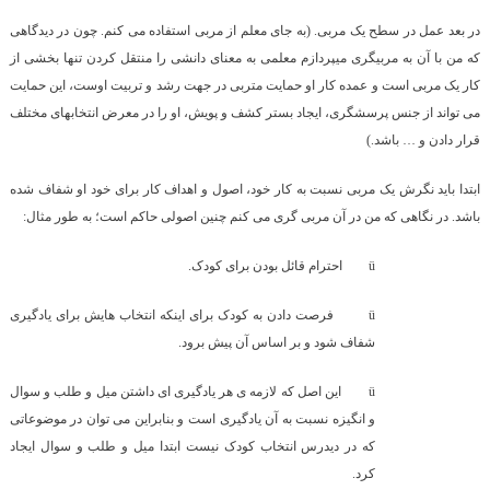
در بعد عمل در سطح یک مربی. (به جای معلم از مربی استفاده می کنم. چون در دیدگاهی
که من با آن به مربی­گری می­پردازم معلمی به معنای دانشی را منتقل کردن تنها بخشی از
کار یک مربی است و عمده کار او حمایت متربی در جهت رشد و تربیت اوست، این حمایت
می تواند از جنس پرسش­گری، ایجاد بستر کشف و پویش، او را در معرض انتخاب­های مختلف
قرار دادن و … باشد.)
ابتدا باید نگرش یک مربی نسبت به کار خود، اصول و اهداف کار برای خود او شفاف شده
باشد. در نگاهی که من در آن مربی گری می کنم چنین اصولی حاکم است؛ به طور مثال:
ü
احترام قائل بودن برای کودک.
ü
فرصت دادن به کودک برای اینکه انتخاب هایش برای یادگیری
شفاف شود و بر اساس آن پیش برود.
ü
این اصل که لازمه ی هر یادگیری ای داشتن میل و طلب و سوال
و انگیزه نسبت به آن یادگیری است و بنابراین می توان در موضوعاتی
که در دید­رس انتخاب کودک نیست ابتدا میل و طلب و سوال ایجاد
کرد.