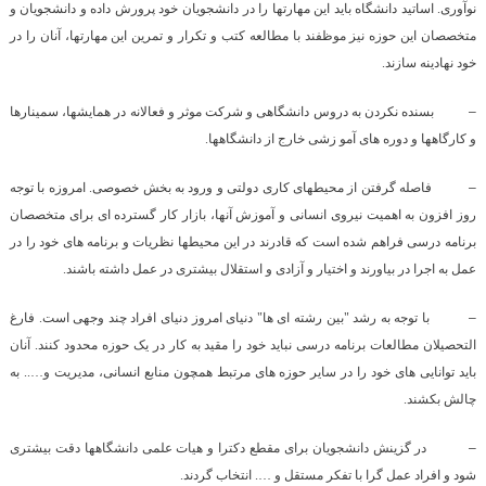
نوآوری. اساتید دانشگاه باید این مهارتها را در دانشجویان خود پرورش داده و دانشجویان و
متخصصان این حوزه نیز موظفند با مطالعه کتب و تکرار و تمرین این مهارتها، آنان را در
خود نهادینه سازند.
–
بسنده نکردن به دروس دانشگاهی و شرکت موثر و فعالانه در همایشها، سمینارها
و کارگاهها و دوره های آمو زشی خارج از دانشگاهها.
–
فاصله گرفتن از محیطهای کاری دولتی و ورود به بخش خصوصی. امروزه با توجه
روز افزون به اهمیت نیروی انسانی و آموزش آنها، بازار کار گسترده ای برای متخصصان
برنامه درسی فراهم شده است که قادرند در این محیطها نظریات و برنامه های خود را در
عمل به اجرا در بیاورند و اختیار و آزادی و استقلال بیشتری در عمل داشته باشند.
–
با توجه به رشد "بین رشته ای ها" دنیای امروز دنیای افراد چند وجهی است. فارغ
التحصیلان مطالعات برنامه درسی نباید خود را مقید به کار در یک حوزه محدود کنند. آنان
باید توانایی های خود را در سایر حوزه های مرتبط همچون منابع انسانی، مدیریت و….. به
چالش بکشند.
–
در گزینش دانشجویان برای مقطع دکترا و هیات علمی دانشگاهها دقت بیشتری
شود و افراد عمل گرا با تفکر مستقل و …. انتخاب گردند.