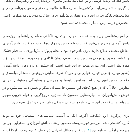
تعیین اهداف برنامه درسی و در عمل هدایت‌گر محتوای برنامه‌درسی و راهبردهای یاددهی-
یادگیری به شمار می‌آید. درکشور ما، «حل‌مساله» علاوه بر محتوای مصوب برنامه‌درسی و
فعالیت‌های یادگیری، در انجام پروژه‌های دانش‌آموزی در ساعات فوق برنامه مدارس (علی
الخصوص در مدارس ممتاز پایتخت) دیده می‌شود.
در آسیب‌شناسی این پدیده، نخست مهارت و تجربه ناکافی معلمان راهنمای پروژه‌های
دانش آموزی مطرح می‌شود که از سطح دانش و مهارت‌ها، و شیوه کار با دانش‌آموزان
مقاطع مختلف اطلاع ندارند. دوم، ناهم‌خوان بودن انجام پروژه دانش‌آموزی با ساختار خشک
و ضوابط موجود در برخی مدارس است. سوم، زمان ناکافی و محدودیت امکانات و ابزار
مورد نیاز است. این موارد منجر به این شده ‌است که جشنواره‌ پروژه‌های دانش‌آموزی
(نظیر تبیان، جابربن حیان، خوارزمی و غیره)، صرفا نمایش دروغینی باشند از توانمندی و
خلاقیت دانش آموزان، درایت معلمین راهنما و همراهی و هماهنگی مسئولین اجرایی
مدارس! حال‌آن ‌که در هیچ کجای این مسیر، حل‌مساله، تفکر و تعمق دیده نمی‌شود و در
عوض دانش‌آموزان به مهارت‌هایی همچون داده‌سازی، دروغ‌گویی و عوام فریبی مجهز
شده‌اند. متاسفانه در این قبیل برنامه‌ها شکاف عمیقی میان نظریه و عمل وجود دارد.
برای پرکردن این شکاف، اگرچه اتکا به آسیب شناسی‌های سطحی خود می‌تواند
گم‌راه‌کننده‌تر باشد، بررسی تجربه‌زیسته معلمین راهنما، دانش آموزان و مسئولین اجرایی
مدرسه راه‌گشا خواهد بود.
[۱]
در کنار مسائل اجرایی (از قبیل کمبود وقت، امکانات و