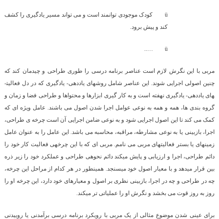
ü
کودک موجودی توانمند است و می تواند مسیر یادگیری را کشف
کند و پیش برود.
…..
ü
مربی با این نگرش لازم است عناصر برنامه درسی را طوری طراحی و چیدمان کند که
چنین اصولی اجرایی شوند. این عناصر شامل روش­های یاددهی- یادگیری که در دل فعالیت­
های یاددهی- یادگیری نهفته است و به کار گیری ابزارها و محتواها و طراحی فضا و زمان و
گروه بندی ها، همه و همه به نوعی عوامل اجرا شدن اصول می باشند. عامل ویژه ای که
کمک می کند تا این اصول اجرایی شود و به نوعی ضامن اجرایی آن است چرخه ی طراحی،
اجرا، بازبینی یا به نوعی مشارطه، مراقبه، محاسبه می باشد. این عامل را به عنوان عامل
زمینه­ای یا بستر فعالیت­های مربی می نامم. مربی ای که با این چرخه­ی فعالیت کار خود را
دائم طراحی، اجرا و ارزیابی و پایش می­کند دائم نحوه­ی طراحی و عملکرد خود را زیر ذره
بین قرار می­دهد و با معیار اصول خود می­سنجد. همین­طور در هر کدام از مراحل این چرخه،
چه در طراحی و چه در اجرا، بازبینی نظری بر اصول و معیارهای خود دارد، این چرخه او را
روز به روز قوت می بخشد و نگرش او را عملیاتی تر می­کند.
برای عینی شدن موضوع مثالی از یک مربی با رویکرد برنامه درسی برآمدنی یا روییدنی