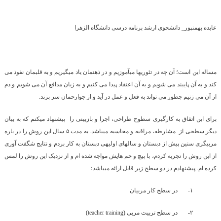
عابده بهمن­پور_ دانشجوی ارشد برنامه درسی دانشگاه الزهرا
مساله این است؛ آن چه در تئوری­ها می­آموزیم و در ذهنمان یاد می­گیریم و به قلبمان نفوذ می
کند و به آن پایبند می شویم و به آن اعتقاد پیدا می کنیم و به زبان مدافع آن می شویم و دم
از آن می زنیم چطور می تواند به فعل و عمل در آید و از جوارحمان سر بزند.
برای این اتفاق به کارگیری سطوح طراحی، اجرا و بازبینی را پیشنهاد می­کنم که به بیان
دیگر سطحی از مشارطه، مراقبه و محاسبه می­باشد. به مدت ۵ سال این روش را در باره
مربی­گری سنین پیش از دبستان و سال­های اولیه­ی دبستان به کار بردم و نتایج شگفت آوری
از این روش را تجربه کردم، با پیچ و خم های
ش مواجه شده ام و از نزدیک این روش را لمس
کرده ام. پیشنهادم در دو سطح زیر قابل ارائه می­باشد؛
۱-
در سطح کار مربیان
۲-
در سطح تربیت مربی
(teacher training)