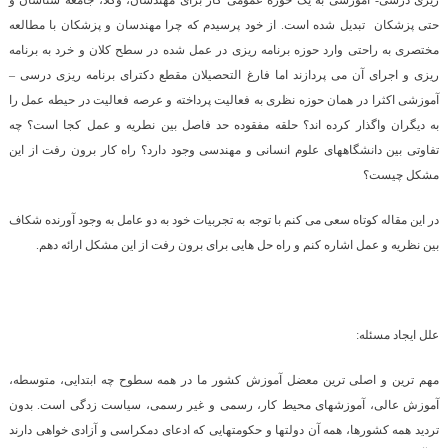
حتی پزشکان تبدیل شده است. از خود پرسیدم که چرا مهندسان و پزشکان با مطالعه
مختصری به راحتی وارد حوزه برنامه ریزی در عمل شده در سطح کلان و خرد به برنامه
ریزی و اجرای آن می پردازند اما فارغ التحصیلان مقطع دکترای برنامه ریزی درسی –
آموزشی اکثرا در همان حوزه نظری به فعالیت پرداخته و عرصه فعالیت در حیطه عمل را
به دیگران واگذار کرده اند؟ حلقه مفقوده حد فاصل بین نطریه و عمل کجا است؟ چه
تفاوتی بین دانشگاههای علوم انسانی و مهندسی وجود دارد؟ راه کار برون رفت از این
مشکل چیست؟
در این مقاله کوتاه سعی می کنم با توجه به تجربیات خود به دو عامل به وجود آورنده شکاف
بین نظریه و عمل اشاره کنم و راه حل هایی برای برون رفت از این مشکل ارائه دهم.
علل ایجاد مسئله:
مهم ترین و اصلی ترین معضل آموزش کشور ما در همه سطوح چه ابتدایی، متوسطه،
آموزش عالی، آموزشهای محیط کار، رسمی و غیر رسمی، سیاست زدگی است. بدون
تردید همه کشورها، همه آن دولتها و حکومتهایی که ادعای دمکراسی و آزادی خواهی دارند