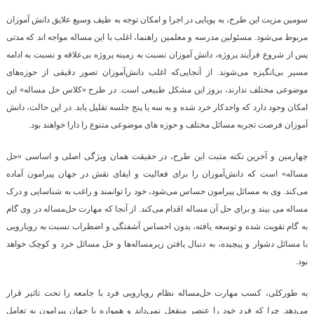
سومین مزیت این طرح، به پویایی در اجرا و امکان توجه به طیف وسیع علایق دانش آموزان
مربوط می‌شود. مسئولین مدرسه و معلمین راهنما، اغلب با این مساله مواجه اند که مدتی
پس از شروع فرآیند پروژه، دانش آموزان نسبت به زمینه پروژه بی‌علاقه و نسبت به ادامه
مسیر بی‌انگیزه می‌شوند. از آنجایی‌که اغلب دانش‌آموزان تصور دقیقی از حوزه‌های
موضوعی مختلف ندارند، بروز این مشکل طبیعی است. در طرح «کلاس حل مساله» این
امکان وجود دارد که واحدکار خرد شده و به سه یا پنج جلسه تقلیل یابد. در این حالت، دانش
آموزان فرصت تجربه مسائل مختلف و حوزه های موضوعی متنوع را دارا خواهند بود.
چهارمین و آخرین نکته مثبت این طرح، در حقیقت همان ویژگی اصلی و اساسی «حل
مساله» است که دانش‌آموزان را برای فعالیت و ایفای نقش در جهان پیرامون آماده
‌می‌کند. وی به مسائل پیرامون حساس می‌شود، خود را توانمند و راغب به شناسایی و درک
مساله می بیند و برای حل آن مساله اقدام می‌کند. از آنجا که مهارت حل‌مساله در وی گام
به گام تقویت شده و توسعه یافته، بدون احساس آشفتگی و اضطراب نسبت به رویارویی
با مسائل دشوار و پیچیده، به دنبال یافتن زیرمساله‌ها و حل مسائل خرد و کوچک خواهد
بود.
به طورکلی، کسب مهارت حل‌مساله نظام رویارویی فرد با جامعه را تحت تاثیر قرار
می‌دهد. چرا که فرد خود را عنصر منفعل نمی‌داند و همواره با جهان پیرامون به تعامل