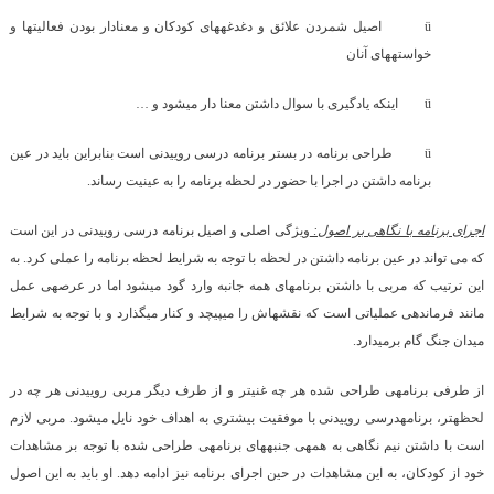
ü
اصیل شمردن علائق و دغدغه­های کودکان و معنادار بودن فعالیت­ها و
خواسته­های آنان
ü
این­که یادگیری با سوال داشتن معنا دار می­شود و …
ü
طراحی برنامه در بستر برنامه درسی روییدنی است بنابراین باید در عین
برنامه داشتن در اجرا با حضور در لحظه برنامه را به عینیت رساند.
اجرای برنامه با نگاهی بر اصول:
ویژگی اصلی و اصیل برنامه درسی روییدنی در این است
که می تواند در عین برنامه داشتن در لحظه با توجه به شرایط لحظه برنامه را عملی کرد. به
این ترتیب که مربی با داشتن برنامه­ای همه جانبه وارد گود می­شود اما در عرصه­ی عمل
مانند فرمانده­ی عملیاتی است که نقشه­­اش را می­پیچد و کنار می­گذارد و با توجه به شرایط
میدان جنگ گام برمی­دارد.
از طرفی برنامه­ی طراحی شده هر چه غنی­تر و از طرف دیگر مربی روییدنی هر چه در
لحظه­تر، برنامه­درسی روییدنی با موفقیت بیشتری به اهداف خود نایل می­شود. مربی لازم
است با داشتن نیم نگاهی به همه­ی جنبه­های برنامه­ی طراحی شده با توجه بر مشاهدات
خود از کودکان، به این مشاهدات در حین اجرای برنامه نیز ادامه دهد. او باید به این اصول