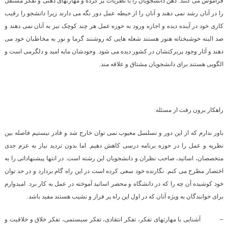
فراموش می کنند. ذهن دانشجویان را با نظریات پر کرده و مهارتهای ذهنی و تفکر مستقل
را در آنان رشد نمی دهند و آنان را از حیطه عمل دور نگه می دارند زیرا دانشجو را رقیب
کاری خود در آینده دیده و اجازه ورود به حوزه عمل هر چند کوچک نیز به آنان نمی دهند و
صد البته خوشبختانه هنوز هستند شعله هایی که روشنند گرما و نور به مخاطبان خود می
دهند و آثار وجود پربرکتشان در کشور دیده می شود. وجودشان مایه امید و دلگرمی است و
الگویی هستند برای دانشجویان مشتاق و علاقه مند.
راهکار برون رفت از مسئله:
باور ندارم که از این دور و تسلسل معیوب نمی توان خارج شد و قادر نیستیم فاصله بین
نظریه و عمل را در حوزه برنامه درسی کاهش دهیم. اما بدون تردید نیاز به عزم جدی
متخصصان، اساتید، صاحب نظران و دانشجویان این رشته است. در انتها پیشنهاداتی را به
اختصار مطرح می کنم. نگارنده خود سعی کرده است در این راه گام بردارد و در حد توان
خود کوشیده آن چه را که در دانشگاه و محضر اساتید آموخته در عمل به کار برد. امیدوارم
برای خوانندگان به ویژه آنان که در اول این راه پر فراز و نشیب هستند مفید باشد.
–
آشنایی با مهارتهای تفکر، تفکر انتقادی، تفکر سیستمی، تفکر خلاق و خلاقیت و