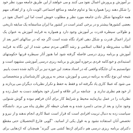
بر آموزش و پرورش اعمال نفوذ می کنند و می خواهند از این طریق جامعه مورد نظر خود
را شکل دهند زیرا همواره بقا و تداوم جامعه و منافع اجتماعی الویت دارد و از اهداف مهم
همه حکومتها شکل دادن جامعه مورد نظر و مطلوب خویش است اما این اعمال نفوذ در
بعضی کشورها بیشتر و در برخی کمتر است در کشور ما ایران متاسفانه یک سابقه تاریخی
و طولانی سیطره قدرت بر آموزش وجود دارد و همواره به فرایند آموزش به عنوان یک
ابزار اعمال قدرت و شکل دهی افراد نگاه شده است اگر چه که در سالهای اخیر بعد از
انقلاب مشروطه و انقلاب اسلامی و رشد آگاهی مردم سعی شده از این نگاه به فرایند
آموزش و برنامه ریزی درسی فاصله گرفته شود اما هنوز آثار سیطره قرنها حکومتهای
استبدادی و خودکامه فردی برحوزه آموزش و برنامه ریزی درسی_آموزشی مشهود است و
نتوانستیم به آن جایگاه واقعی که در اسناد متعدد این حوزه نیز بر آن تاکید شده دست یابیم.
نتیجه این نوع نگاه به برنامه درسی و آموزش، منجر به پرورش کارشناسان و متخصصانی
می شود که عملا کاری یاد نگرفته اند و فقط به حفظ و تکرار نظریات دیگران می پردازند و
از خود هم نظری ندارند و چنانچه بر اثر علاقه و اصرار خود بخواهند دست به عمل زده و
نظریات را در عمل بیازمایند محیط و شرایط کار برای آنان فراهم نبوده و گوش شنوایی
وجود ندارد و بعد از مدتی دلسرد شده و به همان حیطه کار نظری پناه می برند. دانشگاه
سیاست زده به دنبال تربیت افرادی است که قرار است عملا کاری انجام ندهند و از نیرو و
تخصص آنان استفاده نشود و به قول یکی از اساتید، "گویی فارغ التحصیلان حتی مقطع
دکترای برنامه ریزی درسی هم دکترای اژدها کشی می گیرند" همچنان که اژدهایی برای