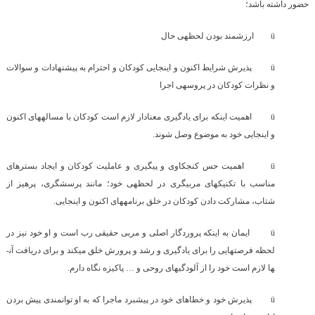
حضور داشته باشد؛
ü
ارزشمند بودن لحظه­ی حال
ü
پذیرش شرایط اکنون و اینجایی کودکان و احترام به پیشنهادات و سوالات
و نظرات کودکان در پروسه­ی اجرا
ü
اهمیت این­که برای یادگیری معنادار لازم است کودکان با مساله­های اکنون
و اینجایی خود به موضوع وصل شوند.
ü
اهمیت حس کنجکاوی و پیگیری و عاملیت کودکان و ایجاد بسترهای
مناسب با تکنیک­های مربی­گری در لحظه­ی خود؛ مانند پرسش­گری، پرهیز از
شتاب، مشارکت دادن کودکان در خلق برنامه­های اکنون و اینجایی.
ü
ایمان به اینکه پروردگار اصلی و مربی حقیقی رب است و او خود نیز در
لحظه فرصت­هایی را برای یادگیری و رشد و پرورش خلق می­کند و برای دریافت آن­
ها لازم است خود را از آلودگی­های روحی و … پاکیزه نگاه دارم.
ü
پذیرش خود و خطاهای خود در پیشبرد ماجرا که به او توانمندی پیش­ بردن