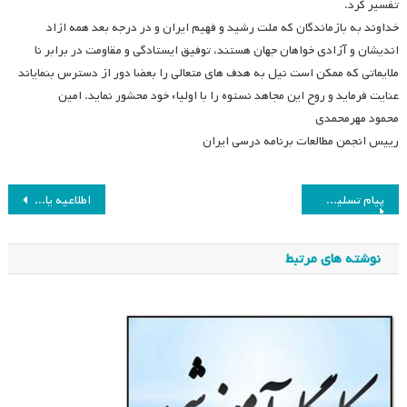
تفسیر کرد.
خداوند به بازماندگان که ملت رشید و فهیم ایران و در درجه بعد همه ازاد
اندیشان و آزادی خواهان جهان هستند، توفیق ایستادگی و مقاومت در برابر نا
ملایماتی که ممکن است نیل به هدف های متعالی را بعضا دور از دسترس بنمایاند
عنایت فرماید و روح این مجاهد نستوه را با اولیاء خود محشور نماید. امین
محمود مهرمحمدی
رییس انجمن مطالعات برنامه درسی ایران
راهبری
پیام تسلیت رییس انجمن
اطلاعیه یازدهمین همایش ملی ارزیابی کیفیت نظام های دانشگاهی
نوشته
نوشته های مرتبط