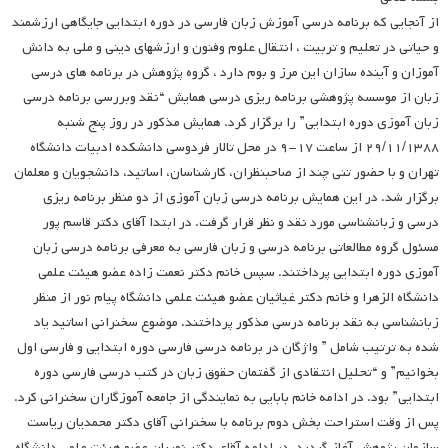
از آنجایی که برنامه درسی آموزش زبان فارسی در دوره ابتدایی جایگاهی ارزشمند
و حیاتی در تعلیم و تربیت ، انتقال علوم وفنون و ارزشهای دینی و ملی به دانش
آموزان و آینده سازان این مرز و بوم دارد ، گروه پژوهش در برنامه های درسی
زبان از موسسه پژوهشی برنامه ریزی درسی همایش “نقد وبررسی برنامه درسی
زبان آموزی دوره ابتدایی” را برگزار کرد. همایش مذکور در روز پنج شنبه
۲۹/۱۱/۱۳۸۸ از ساعت ۱۷-۹ در محل تالار فردوسی دانشکده ادبیات دانشگاه
تهران و با حضور تنی چند از صاحبنظران، کارشناسان، اساتید، دانشجویان و معلمان
برگزار شد. در این همایش برنامه درسی زبان آموزی از دو منظر برنامه ریزی
درسی و زبانشناسی مورد نقد و نظر قرار گرفت. در ابتدا آقای دکتر قاسم پور
مسئول گروه مطالعاتی برنامه درسی و زبان فارسی به معرفی برنامه درسی زبان
آموزی دوره ابتدایی پرداختند. سپس خانم دکتر نعمت زاده عضو هیئت علمی
دانشگاه الزهرا و خانم دکتر غیاثیان عضو هیئت علمی دانشگاه پیام نور از منظر
زبانشناسی به نقد برنامه درسی مذکور پرداختند. موضوع سخنرانی اساتید یاد
شده به ترتیب شامل ” واژگان در برنامه درسی فارسی دوره ابتدایی و فارسی اول
بخوانیم” و “تحلیل انتقادی از گفتمان حقوق زبان در کتب درسی فارسی دوره
ابتدایی” بود. در ادامه خانم بابایی به نمایندگی از جامعه آموزگاران سخنرانی کرد.
پس از وقت استراحت بخش دوم برنامه با سخنرانی آقای دکتر محمدیان ریاست
سازمان پژوهش آغاز گردید. در ادامه آقای دکتر نوریان عضو هیئت علمی دانشگاه