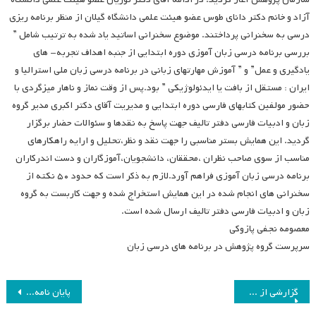
آزاد و خانم دکتر دانای طوس عضو هیئت علمی دانشگاه گیلان از منظر برنامه ریزی
درسی به سخنرانی پرداختند. موضوع سخنرانی اساتید یاد شده به ترتیب شامل ”
بررسی برنامه درسی زبان آموزی دوره ابتدایی از جنبه اهداف تجربه- های
یادگیری و عمل” و ” آموزش مهارتهای زبانی در برنامه درسی زبان ملی استرالیا و
ایران : مستقل از بافت یا ایدئولوژیکی ” بود.پس از وقت نماز و ناهار میزگردی با
حضور مولفین کتابهای فارسی دوره ابتدایی و مدیریت آقای دکتر اکبری مدیر گروه
زبان و ادبیات فارسی دفتر تالیف جهت پاسخ به نقدها و سئوالات حضار برگزار
گردید. این همایش بستر مناسبی را جهت نقد و نظر،تحلیل و ارایه راهکارهای
مناسب از سوی صاحب نظران ،محققان، دانشجویان،آموزگاران و دست اندرکاران
برنامه درسی زبان آموزی فراهم آورد.لازم به ذکر است که حدود ۵۰ نکته از
سخنرانی های انجام شده در این همایش استخراج شده و جهت کاربست به گروه
زبان و ادبیات فارسی دفتر تالیف ارسال شده است.
معصومه نجفی پازوکی
سرپرست گروه پژوهش در برنامه های درسی زبان
راهبری
گزارشی از فعالیت های فریده عصاره
پایان نامه های دفاع شده