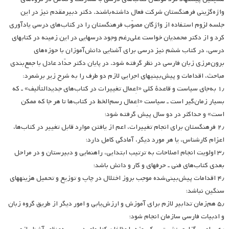
واژه‌گزینی فرهنگستان شرکت فعال داشته‌باشند. دکتر دبیرمقدم نیز در این
جلسه لزوم استفاده از واژگان مصوّب فرهنگستان را در کتاب‌های درسی یادآوری
کرد و از دکتر محمدیان خواست علی‌رغم وجود درس­هایی در این زمینه در کتابهای
درسی، در کتاب ششم نیز درسی برای آشنایی دانش‌آموزان با حوزه‌های
برون‌مرزی زبان فارسی در نظر گرفته شود. در پایان دکتر حدّاد عادل با جمع‌بندی
مباحث، اقدامات و پیش‌بینی­های اجرایی لازم دو طرف را به شرح زیر برشمرد:
۱٫ به‌جای سیاست و قاعدهٔ کلی «اِعمال تغییرات در کتاب‌های جدیدالتألیف» ـ که
بسیار زمان‌گیر است ـ سیاست «اِعمال رسم‌الخط در کتاب‌ها تا هر جا که ممکن
است» و حداکثر در دو سال پیش گرفته شود؛
۲٫ فرهنگستان برای انجام تغییرات، اعم از یافتن موارد قابل تغییر در کتاب‌ها،
اعزام کارشناس، یا هر مورد دیگر، آمادگی کامل دارد؛
۳٫ اولویت انجام اصلاحات به ترتیب ابتدایی، راهنمایی و دبیرستان و در مراحل
بعدی کتاب‌های فنی ـ حرفه­ای و کار و دانش باشد؛
۴٫ اقدامات پیش‌بینی‌شده موجب بروز اختلال در چاپ و توزیع و تحمیل هزینه­های
سنگین نباشد؛
۵٫ هم‌زمان تدابیر لازم برای آموزش و ارزش‌یابی و امور دیگر از طریق گروه زبان
و ادبیات فارسی سازمان انجام شود؛