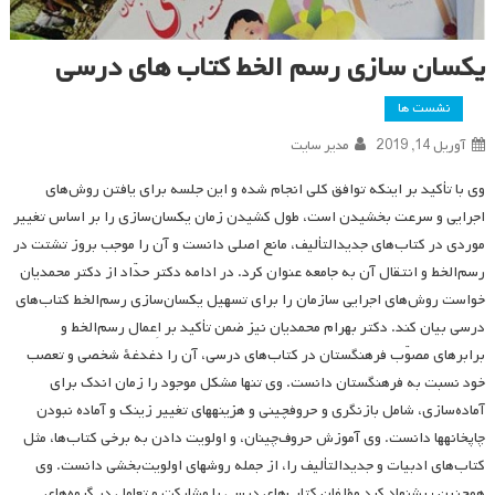
یکسان سازی رسم الخط کتاب های درسی
نشست ها
آوریل 14, 2019
مدیر سایت
وی با تأکید بر اینکه توافق کلی انجام شده و این جلسه برای یافتن روش‌های
اجرایی و سرعت بخشیدن است، طول کشیدن زمان یکسان‌سازی را بر اساس تغییر
موردی در کتاب‌های جدیدالتألیف، مانع اصلی دانست و آن را موجب بروز تشتت در
رسم‌الخط و انتقال آن به جامعه عنوان کرد. در ادامه دکتر حدّاد از دکتر محمدیان
خواست روش‌های اجرایی سازمان را برای تسهیل یکسان‌سازی رسم‌الخط کتاب‌های
درسی بیان کند. دکتر بهرام محمدیان نیز ضمن تأکید بر اِعمال رسم‌الخط و
برابرهای مصوّب فرهنگستان در کتاب‌های درسی، آن را دغدغهٔ شخصی و تعصب
خود نسبت به فرهنگستان دانست. وی تنها مشکل موجود را زمان اندک برای
آماده‌سازی، شامل بازنگری و حروف­چینی و هزینه­های تغییر زینک و آماده نبودن
چاپخانه­ها دانست. وی آموزش حروف‌چینان، و اولویت دادن به برخی کتاب‌ها، مثل
کتاب‌های ادبیات و جدیدالتألیف را، از جمله روش­های اولویت‌بخشی دانست. وی
همچنین پیشنهاد کرد مؤلفان کتاب‌های درسی با مشارکت و تعامل در گروه‌های