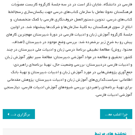
فارسی در دانشگاه. شایان ذکر است در در سه جلسهٔ کارگروه کاربست مصوّبات
فرهنگستان نحوهٔ تعامل با سازمان کتاب‌های درسی جهت یکسان‌سازی رسم‌الخط
کتاب‌های درسی، تدوین دستورالعمل حروف‌نگاری فارسی با کمک متخصصان، و
ابلاغ از سوی فرهنگستان به کلیهٔ سازمان‌ها و شرکت‌ها پیشنهاد شد. در اولین
جلسهٔ کارگروه آموزش زبان و ادبیات فارسی در دورهٔ دبیرستان مهم‌ترین کارهای
پیش رو به شرح زیر برشمرده شد: بررسی وضع موجود در دبیرستان (اهداف،
محتوا، روش)؛ مطالعهٔ تطبیقی برنامهٔ درسی زبان و ادبیات ملی دبیرستان در چند
کشور؛ تحقیق و مطالعه در مواد آموزشی دبیرستان؛ مطالعهٔ سیر تطوّر آموزش زبان
و ادبیات فارسی دردبیرستان؛ بررسی وضعیت حال، تهیهٔ برنامه‌ای راهبردی؛
جمع‌آوری پژوهش‌هایی در مورد آموزش زبان و ادبیات دبیرستان و تهیهٔ بانک
اطلاعاتی؛ سیاست‌گذاری‌های آموزش زبان و ادبیات دبیرستان؛ پژوهش مقدماتی
برای تهیهٔ برنامه‌ای راهبردی؛ بررسی شیوه‌های آموزش ادبیات فارسی، نیازسنجی
آموزشی ادبیات فارسی.
راهبری
چرا اغلب معلمان به استفاده از فاوا در کلاس درس راغب نیستند؟
برگزاری دوره تربیت مدرسان فارسی دوم و ششم
نوشته
نوشته های مرتبط