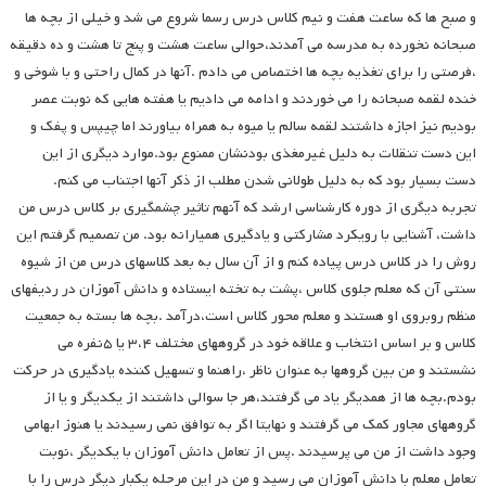
و صبح ها که ساعت هفت و نیم کلاس درس رسما شروع می شد و خیلی از بچه ها
صبحانه نخورده به مدرسه می آمدند،حوالی ساعت هشت و پنج تا هشت و ده دقیقه
،فرصتی را برای تغذیه بچه ها اختصاص می دادم .آنها در کمال راحتی و با شوخی و
خنده لقمه صبحانه را می خوردند و ادامه می دادیم یا هفته هایی که نوبت عصر
بودیم نیز اجازه داشتند لقمه سالم یا میوه به همراه بیاورند اما چیپس و پفک و
این دست تنقلات به دلیل غیرمغذی بودنشان ممنوع بود.موارد دیگری از این
دست بسیار بود که به دلیل طولانی شدن مطلب از ذکر آنها اجتناب می کنم.
تجربه دیگری از دوره کارشناسی ارشد که آنهم تاثیر چشمگیری بر کلاس درس من
داشت، آشنایی با رویکرد مشارکتی و یادگیری همیارانه بود. من تصمیم گرفتم این
روش را در کلاس درس پیاده کنم و از آن سال به بعد کلاسهای درس من از شیوه
سنتی آن که معلم جلوی کلاس ،پشت به تخته ایستاده و دانش آموزان در ردیفهای
منظم روبروی او هستند و معلم محور کلاس است،درآمد .بچه ها بسته به جمعیت
کلاس و بر اساس انتخاب و علاقه خود در گروههای مختلف ۳،۴ یا ۵نفره می
نشستند و من بین گروهها به عنوان ناظر ،راهنما و تسهیل کننده یادگیری در حرکت
بودم.بچه ها از همدیگر یاد می گرفتند،هر جا سوالی داشتند از یکدیگر و یا از
گروههای مجاور کمک می گرفتند و نهایتا اگر به توافق نمی رسیدند یا هنوز ابهامی
وجود داشت از من می پرسیدند .پس از تعامل دانش آموزان با یکدیگر ،نوبت
تعامل معلم با دانش آموزان می رسید و من در این مرحله یکبار دیگر درس را با