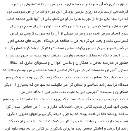
اتفاق دیگری که آن هم تاثیر برجسته ای بر تدریس من داشت،قبولی در دوره
کارشناسی ارشد برنامه ریزی درسی بود.کل این دوره واقعا برای من سودمند بود
که در اینجا یکی دو تا از تجربه ها را بازگو می کنم. یکی از آنها تاثیر مطالعه کتاب
نظریه های برنامه درسی بر من بود .این کتاب به عنوان یکی از منابع درسی از
سوی استاد معرفی شده بود و هر بار فصلی از آن را به صورت گروهی در کلاس
کنفرانس داده و بحث می کردیم.من با مطالعه هر دیدگاه ،تجربه های معلمی ام را
در ذهن تصویر می کردم،من چگونه معلمی هستم؟ رفتارگرا؟رشد گرا؟انسان گرا یا
……؟بعد با نگاه به عملکرد خودم و وارسی دقیقتر نحوه عملم در حین تدریس و
حضور در مدرسه،تعامل با همکاران و دانش آموزان و مسئولان اداری که اتفاقا
مسئول آموزش متوسطه نیز در دوره کارشناسی ارشد همکلاسی من بود،دریافتم که
من به عنوان یک معلم به شدت تحت تاثیر دیدگاه رفتار گرایی بوده ام و کمی هم
دیدگاه فرایند رشد شناختی و انسان گرا.در حقیقت نه تنها من که بسیاری از دیگر
همکاران و سیستم آموزشی نیز به غایت تحت تاثیر این دیدگاه عمل می
کردند.درباره خودم باید بگویم که سخت گیری زیاد نسبت به انجام تکالیف و منظم
بودن آنها،کنترل شدید کلاس درس ،امتحانات مکرر و … از من معلمی اقتدار گرا
ساخته بود.اما حالا دریافته بودم که به جز راه رفتارگرایی ،راههای مقبول دیگری
هم وجود دارند که می توانند به بهبود کار من کمک کنند.لذا به تاسی از دیدگاه
رشد گرا ،رشد و آمادگی جسمی بچه ها برای یادگیری در کلاس برایم مهم جلوه کرد