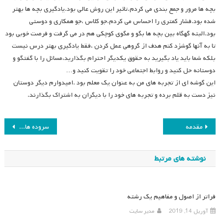
بچه ها مرور و جمع بندی می کردم.تاثیر این روش عالی بود.یادگیری بچه ها بهتر
شده بود.فشار کمتری را احساس می کردم.جو کلاس ،جو همکاری و دوستی
بود.البته گهگاه بین بچه ها بگو و مگوی کوچکی هم در می گرفت و فرصت خوبی بود
تا به آنها گوشزد کنم هدف از گروهی عمل کردن ،فقط یادگیری بهتر درس نیست
بلکه شما باید یاد بگیرید به حقوق یکدیگر احترام بگذارید،مسائل را با گفتگو و
دوستانه حل کنید و روابط اجتماعی خود را تقویت کنید و…
این گوشه ای از تجربه های من به عنوان یک معلم بود .امیدوارم دیگر دوستان
نیز دست به قلم برده و تجربه های خود را با دیگران به اشتراک بگذارند.
راهبری
مقدمه
سروده های استاد
نوشته
نوشته های مرتبط
فراتر از اصول و مفاهیم یک رشته
آوریل 14, 2019
مدیر سایت