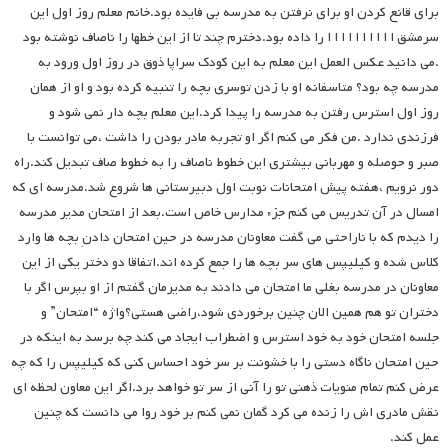
برای قانع کردن او برای نرفتن به مدرسه بی فایده بود.خانم معلم روز اول این
سرمشق ا ا ا ا ا ا ا ا ا ا را داده بود.دخترم چند تا از این خطها را ناصاف نوشته بود
.می دانید عکس العمل این معلم به این کودک سراپا ذوق در روز اول ورود به
مدرسه چه بود؟ متاسفانه او با زدن توسری بچه را تنبیه کرده بود و او از همان
روز اول استرس رفتن به مدرسه را پیدا کرد.این معلم بچه دار نمی شود و
فرزندی ندارد .من فکر می کنم اگر او تجربه مادر بودن را داشت ،می توانست با
صبر و حوصله و مهربانی بیشتری این خطوط ناصاف را به خطوط صاف تبدیل کند.راه
دور نرویم ،هفته پیش امتحانات نوبت اول دبیرستانی ها شروع شد.مدرسه ای که
امسال در آن تدریس می کنم جزء مدارس خاص است.بعد از امتحان مدیر مدرسه
را دیدم که با ناراحتی می گفت معاونان مدرسه در حین امتحان دادنِ بچه ها وارد
کلاس شده و کیلیپس های سر بچه ها را جمع کرده اند.اتفاقا دو دختر یکی از این
معاونان در مدرسه بغلی ما امتحان می دادند به مدیرمان گفتم از او بپرس اگر با
دختران تو هم همین الان چنین برخوردی شود،راضی هستی؟واژه “امتحان” و
جلسه امتحان خود به خود استرس و اضطراب ایجاد می کند چه برسد به اینکه در
حین امتحان ناگاه دستی را با خشونت بر سر خود احساس کنی که کیلیپس را که چه
عرض کنم تمام منویات ذهنی تو را آنی از سر تو خواهد برد.اگر این معاون لحظه ای
نقش مادری اش را زنده می کرد گمان نمی کنم بر خود روا می دانست که چنین
عمل کند.