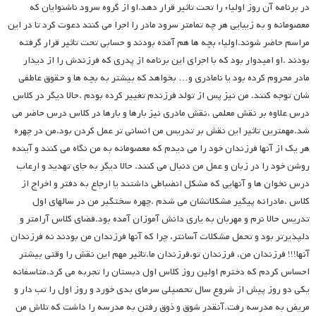
در برنامه آن روز اولیاء را تحت تاثیر قرار دهد.او از گروه سرود ناشنوایان که
معصومانه و به زیبایی هر چه تمامتر سرود مادر را اجرا می کنند دعوت کرد تا در این
مراسم حاضر شوند.اولیاء بچه ها هم آمده بودند و حسابی تحت تاثیر قرار گرفته
بودند .او امیدوار بود که با اجرای این برنامه از پدری که فرزندش را از دیدار
مادر محروم کرده بود یا نامادری و… بخواهد که بیشتر به بچه ها و حقوق عاطفی
شان توجه کنند. من نیز پس از تولد فرزندم تغییر کرده بودم .حالا دیگر در کلاس
درس علاوه بر نقش معلمی ،نقش مادری نیز بارها و بارها در کلاس درس حاضر می
شد.مهمترین تاثیر این نقش بر تدریس من انسانی تر عمل کردن بود.من در چهره
هر یک از آنها فرزندان خود را می دیدم که معصومانه به من نگاه می کنند و آینده
روشن خود را در زبان و عمل من دنبال می کنند. حالا دیگر به جای تهدید و ارعاب
درس نخوان ها و آنهایی که مشکل انضباطی داشتند یا ارجاع به دفتر و اخراج از
کلاس ،مادرانه پیگیر مشکلاتشان می شدم .چهره سختگیر من در سالهای اول
تدریس حالا نرم و مهربان به یاری دانش آموزان آمده بود.فضای کلاس آرامتر و
دلپذیرتر بود و تحمل مشکلات آسانتر، چرا که آنها فرزندان من بودند نه فرزندان
آنها!!! فرزندان من، فرزندان تو،فرزندان ما.تاثیر مهم این نقش را وقتی بیشتر
احساس کردم که دخترم اولین روز کلاس اول دبستان را تجربه می کرد.متاسفانه
یکی دو روز پیش از شروع سال تحصیلی سرمای بدی خورد و روز اول را تب دار و
مریض به مدرسه رفت.آنقدر شوق و ذوق رفتن به مدرسه را داشت که تلاش من