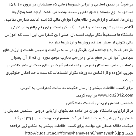
می‌شود) در تمدن اسلامی و ایرانی خصوصا زمانی که مسلمانان در قرون ۱۰ تا ۱۵
میلادی به اوج توسعه و خلق علمی رسیده بودند می باشد. گرچه همه ویژگی‌ها،
روش‌ها، اهداف و ارزش‌های نظام‌های آموزش عالی گذشته (مانند مدارس نظامیه،
آکادمی جندی شاپور، بغداد و قاهره …) ممکن است برای رفع چالش‌های کنونی
دانشگاه‌ها مستقیماً بکار نیاید، استدلال اصلی این کنفرانس این است که آموزش
عالی کنونی از منظر اهداف، روش‌ها و ارزش‌ها نیاز به
باز تعریف دارد و چنانچه این بازنگری در سایه برگشت و تبیین ماهیت و ارزش‌های
بنیادین آموزش در سطح عالی و بررسی تجارب موفق دوره ای که از آن بعنوان
رنسانس علمی مسلمانان نام می برند، انجام گیرد، بر غنای بحث از منظر دانشی و
تجربی افزوده و از افتادن به ورطه تکرار اشتباهات گذشته تا حد امکان جلوگیری
می کند.
برای کسب اطلاعات بیشتر و ارسال چکیده به سایت کنفرانس به آدرس
www.icis2012.com مراجعه گردد.
ششمین همایش ارزیابی کیفیت دانشگاهی
مرکز ارزیابی دانشگاه تهران در ادامه همایشهای ارزیابی درونی، ششمین همایش را
با عنوان “ارزیابی کیفیت دانشگاهی” در ششم اردیبهشت سال ۱۳۹۱ برگزار
میکند. علاقه مندان می توانند برای کسب اطلاعات بیشتر به نشانی زیر مراجعه
کنند. http://cuqa.ut.ac.ir/forms/hamayesh6/hamayesh6.jpg