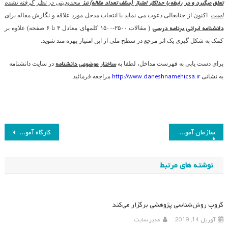
تعلق می­گیرد و در رابطه با حداکثر امتیاز (سقف تعداد مقاله) نیز
محدودیتی در نظر گرفته نشده
است
. اکنون از جنابعالی دعوت می نماید با انتخاب مدخل مورد علاقه و نگارش مقاله برای
دانشنامه ایرانی برنامه ­درسی
( مقالات ۲۵۰۰-۱۵۰۰ کلمه­ای معادل ۳ تا ۶ صفحه) علاوه بر
کمک به شکل گیری یک اثر مرجع در سطح ملی از این امتیاز بهره­ مند شوید.
ساختار موضوعی دانشنامه
برای دست یابی به فهرست مداخل، لطفا به
در سایت دانشنامه
http://www.daneshnamehicsa.ir
به نشانی
مراجعه فرمائید
.
راهبری
سازمان آموزش فنی و حرفه‌ای کشور برگزار می‌کند
کارگاه آموزش نرم افزار مدیریت اطلاعات و استنادهای علمی
نوشته
نوشته های مرتبط
گروپ روش‌شناسی پژوهشی برگزار می‌کند
آوریل 14, 2019
مدیر سایت