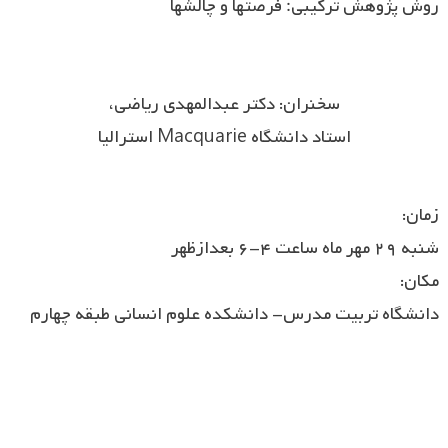
روش
پژوهش
ترکیبی
فرصت­ها
و
چالش­ها
:
سخنران: دکتر عبدالمهدی ریاضی،
استاد دانشگاه
Macquarie
استرالیا
زمان:
شنبه ۲۹ مهر ماه
ساعت ۴-۶ بعدازظهر
مکان:
دانشگاه تربیت مدرس- دانشکده علوم انسانی طبقه چهارم