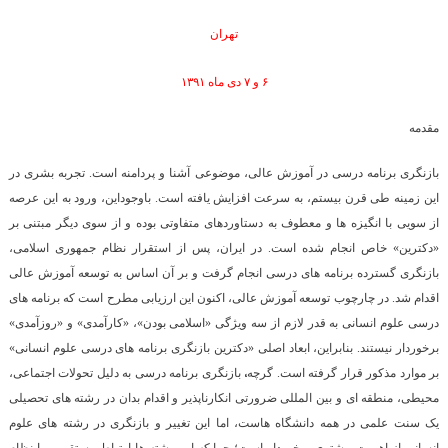
تهران
۶ و ۷ دی ماه ۱۳۹۱
مقدمه
بازنگری برنامه درسی
در آموزش عالی، موضوعی آشنا و پردامنه است. تجربه بشری در
این زمینه طی قرن بیستم، به سرعت افزایش یافته است. باوجوداین، ورود به این عرصه
از سویی با انگیزه ها و معطوف به دستاوردهای متفاوتی بوده و از سوی دیگر مبتنی بر
«دکترین» خاص انجام شده است. در ایران، پس از استقرار نظام جمهوری اسلامی،
بازنگری گسترده برنامه های درسی انجام گرفت و بر آن اساس به توسعه آموزش عالی
اقدام شد. در چارچوب توسعه آموزش عالی، اکنون این ارزیابی مطرح است که برنامه های
درسی علوم انسانی به قدر لازم از سه ویژگی «اسلامی بودن»، «کارآمدی» و «روزآمدی»
برخوردار نیستند. بنابراین، ابعاد اصلی «دکترین بازنگری برنامه های درسی علوم انسانی»
،
بر موارد مذکور قرار گرفته است.
گرچه
بازنگری برنامه درسی به دلیل تحولات اجتماعی،
محیطی، منطقه ای و بین المللی ضرورتی انکارناپذیر و اقدام بدان در رشته های تحصیلی
یک سنت علمی در همه دانشگاه هاست، اما این تغییر و بازنگری در رشته های علوم
انسانی از اهمیت بیشتری برخوردار است؛ چرا که این رشته ها ارتباط مستقیمی با نظام