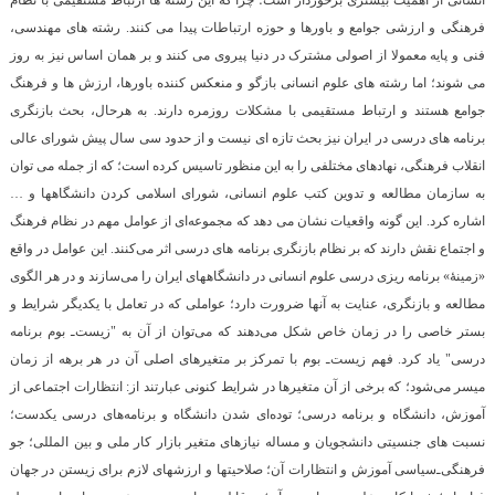
فرهنگی و ارزشی جوامع و باورها و حوزه ارتباطات پیدا می کنند. رشته های مهندسی،
فنی و پایه معمولا از اصولی مشترک در دنیا پیروی می کنند و بر همان اساس نیز به روز
می شوند؛ اما رشته های علوم انسانی بازگو و منعکس کننده باورها، ارزش ها و فرهنگ
جوامع هستند و ارتباط مستقیمی با مشکلات روزمره دارند. به هرحال، بحث بازنگری
برنامه های درسی در ایران نیز بحث تازه ای نیست و از حدود سی سال پیش شورای عالی
انقلاب فرهنگی، نهادهای مختلفی را به این منظور تاسیس کرده است؛ که از جمله می توان
به سازمان مطالعه و تدوین کتب علوم انسانی، شورای اسلامی کردن دانشگاهها و …
اشاره کرد. این گونه واقعیات نشان می دهد که
مجموعه‌ای از عوامل مهم در نظام فرهنگ
و اجتماع نقش دارند که بر نظام بازنگری برنامه های درسی اثر می‌کنند. این عوامل در واقع
«زمینۀ» برنامه ریزی درسی علوم انسانی در دانشگاههای ایران را می‌سازند و در هر الگوی
مطالعه و بازنگری، عنایت به آنها ضرورت دارد؛ عواملی که در تعامل با یکدیگر شرایط و
بستر خاصی را در زمان خاص شکل می‌دهند که می‌توان از آن به "زیست‌ـ بوم برنامه
درسی" یاد کرد. فهم زیست‌ـ ‌بوم با تمرکز بر متغیرهای اصلی آن در هر برهه از زمان
میسر می‌شود؛ که برخی از آن متغیرها در شرایط کنونی عبارتند از: انتظارات اجتماعی از
آموزش، دانشگاه و برنامه درسی؛ توده‌ای شدن دانشگاه و برنامه‌های درسی یکدست؛
نسبت های جنسیتی دانشجویان و مساله نیازهای متغیر بازار کار ملی و بین المللی؛ جو
فرهنگی‌ـ‌سیاسی آموزش و انتظارات آن؛ صلاحیتها و ارزشهای لازم برای زیستن در جهان