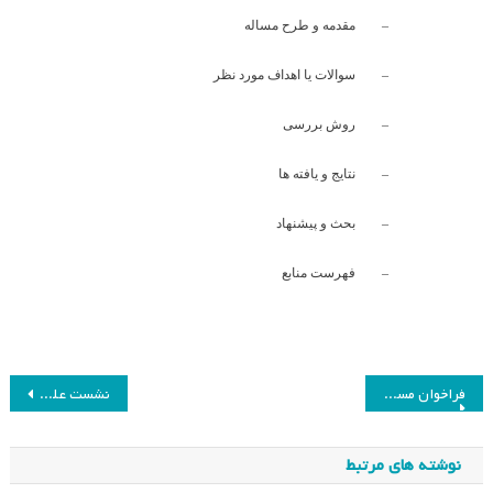
–
مقدمه و طرح مساله
–
سوالات یا اهداف مورد نظر
–
روش بررسی
–
نتایج و یافته ها
–
بحث و پیشنهاد
–
فهرست منابع
راهبری
فراخوان مسابقه انشا نویسی
نشست علمی-ماهانه گروپ روش‌شناسی پژوهش
نوشته
نوشته های مرتبط