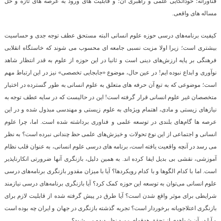
فناورانه؛ خوداتکایی علمی و راهبری آن؛ و قابلیت های ورود به عرصه های تازه و حل
مساله های واقعی.
کیفیت برنامه‌های درسی حوزه علوم انسانی البته مستحق عطف توجه جدی و حساسیت
بیشتری است؛ زیرا اولا مزیت نسبی جامعه ای محسوب می شوند که خاستگاه انقلابی
فرهنگی بر پایه ارزش‌های دینی است و ثانیا در این حوزه از علوم به قدر انتظار شاهد
نوآوری و ابداع نبوده ایم! در عین حال، موضوع «جابجایی تخصصی» نیز در این ارتباط مهم
است؛ موضوعی که به تبع آن حرفه های متعلق به علوم انسانی به طور گسترده در اختیار
متخصصان غیر علوم انسانی قرار گرفته است! این در حالیست که در سایه عطف توجه به
نیازهای زیستی و مادی، اهتمام ویژه‌ای به علوم زیستی و مهندسی مبذول شده و در این
عرصه ها گام‌های بلندی در توسعه علمی و فناوری برداشته شده است. اما، چرا علوم
انسانی و اجتماعی از این نوع تحولات و خیزش‌های علمی حظ چندانی نبرده است؟ به نظر
می رسد در آنچه واقعیت یافته است، برنامه های درسی علوم انسانی، به عنوان قلب نظام
آموزشی، نقشی بی بدیل ایفا کرده اند. به همین دلیل، بازنگری آنها ضرورتی انکارناپذیر
است. اما با کدام الگوها و با کدام رویکردها؟ آیا با میزان مقدور بازنگری برنامه‌های درسی
علوم انسانی می‌توان به توسعه این حوزه کمک کرد؟ آیا بازنگری برنامه‌های درسی نیازمند
شرایطی برای موثر واقع شدن است؟ آیا طرق در پیش گرفته شده از قابلیت لازم برای
بازنگری اعتلاجویانه برخوردار
است؟ تجربه گذشته بازنگری در جهان و ایران چه بوده است
و آیا در آن شواهدی از تحقق هدفهای مورد نظر دیده می شود؟