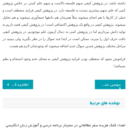
داشته باشد، در پژوهش کیفی سهم فلسفه بالاست و سهم علم کمتر، بر عکسِ پژوهش
کمی که علم سهم بیشتری نسبت به فلسفه دارد. در پژوهش کیفی فرایند منعطف است و
خیلی از کارها با هم انجام می­شوند مثلاً هم­زمان هم داده­ها جمع­آوری می­شوند و هم تحلیل
می­شوند. پژوهش کیفی در واقع یک پژوهش اکتشافی است؛ در پژوهش کیفی قصد داریم به
تولید دانش بپردازیم اما در پژوهش کمی به دنبال آزمون علم موجودیم. در پژوهش کیفی
بافت حرف اول را می­زند، ممکن است در ابتدا چند سوال را در نظر بگیرید ولی ببینید در
مراحل مختلف پژوهش چندین سوال جدید اضافه می­شوند که وجودشان لازم هم هست.
فراموش نشود که منعطف بودن فرایند پژوهش کیفی به معنای عدم وجود انسجام و نظم
نمی­باشد!
راهبری
سومین نشست علمی-ماهانه گروپ روش‌شناسی پژوهش
اطلاعیه گروپ روش شناسی درباره درگذشت استاد والا مقام حیدر علی هومن
نوشته
نوشته های مرتبط
اهداء کمک هزینه سفر مطالعاتی در سمینار برنامه درسی و آموزش زبان انگلیسی