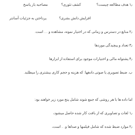
۱٫ هدف مطالعه چیست؟ کشف تئوری؟ مصاحبه باز پاسخ
افزایش دانش بشری؟ پرداختن به جزئیات آسان­تر
۲٫ منابع در دسترس و زمانی که در اختیار نمونه، مشاهده و … است.
۳٫ تعداد و پیچیدگی موردها
۴٫ پشتوانه مالی و اختیارات موجود برای استفاده از ابزارها
ب. ضبط تصویری یا صوتی داده­ها: که هزینه و حجم کاری بیشتری را می­طلبد.
اما داده ها با هر روشی که جمع شوند شامل پنج مورد زیر خواهند بود:
۱٫ لغات و تصاویری که از بافت کار شده حاصل می­شود،
۲٫ موارد ضبط شده که شامل فیلم­ها و صداها و. .. است،