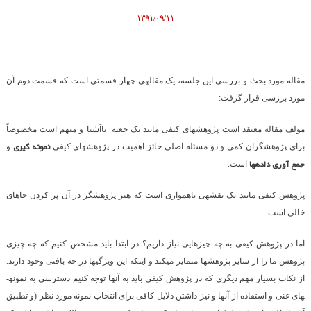
۱۳۹۱/۰۹/۱۱
مقاله مورد بحث و بررسی این جلسه، یک مقاله­ی چهار قسمتی است که قسمت دوم آن
مورد بررسی قرار گرفت:
مولف مقاله معتقد است پژوهش­های کیفی مانند یک جعبه­ ناآشنا و مبهم است مخصوصاً
نمونه­ گیری
برای پژوهشگران کمی و دو مسئله­ اصلی حائز اهمیت در پژوهش­های کیفی
و
جمع­ آوری داده­ها
است.
پژوهش کیفی مانند یک نقشه­ی ناهمواری است که هنر پژوهشگر در آن پر کردن جاهای
خالی است.
اما در پژوهش کیفی به چه چیزهایی نیاز داریم؟ در ابتدا باید مشخص کنیم که چه چیزی
پژوهش ما را از سایر پژوهش­ها متمایز می­کند­ و این­که این ویژگی­ها در چه بافتی وجود دارند.
از نکات بسیار مهم دیگری که در پژوهش کیفی باید به آن­ها توجه کنیم دسترسی به نمونه­
های غنی و استفاده از آن­ها و نیز داشتن دلایل کافی برای انتخاب نمونه مورد نظر (و تطبیق