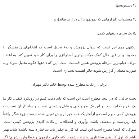
۳٫ دست­نویس­ها،
۴٫ مستندات (ابزارهایی که نمونه­ها با آن در ارتباط­اند)، و
۵٫ یک سری داده­های کمی.
نکته­ی مهم این است که سوال پژوهش و نوع تحلیل است که انتخاب­های پژوهشگر را
محدود و در عین حال کمک می­کند بهترین استراتژی را برای کار خود تعیین کند. به اعتقاد
مولف حیاتی­ترین مرحله پژوهش همین قسمت است، این که داده­ها چگونه تحلیل شوند و به
صورت معنادار گزارش شوند حائز اهمیت بسیاری است.
برخی از نکات مطرح شده توسط خانم دکتر مهران
بحث جالبی که در اینجا مطرح است این است که باید دقت کنیم در رویکرد کیفی، کار ما
یک طرح (خام) است و این یک طرح کلی و قابل پیش­بینی نیست و ساختار آن نسبت به
پژوهش کمی مبهم است و ازآن­جایی­که همه چیز از پیش تعیین شده نیست پژوهشگر واقعاً
باید زبردست و منعطف باشد. نوآوری و انعطاف، از نکات کلیدی پژوهش کیفی است.
سوالی که اینجا مطرح است این است که کار ما چقدر باید ساختار داشته باشد؟ شاید بهتر
باشد که اول کار هیچ ساختاری نداشته باشیم با کنجکاوی و آزمون و خطا وارد بشویم! اگر