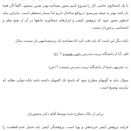
با یک کنجکاوی خاصی کار را شروع کنیم محور مصاحبه بهتر تعیین می­شود، گاهاً اگر فضا
باز باشد بهتر به نتیجه می­رسیم؛ درواقع ساختار داریم اما بسیار منعطف است. بنابراین نباید
اینطور تصور شود که پژوهش کیفی و ابزارهای جمع­آوری داده­ها در آن از هیچ نظم و
انسجامی برخوردار نیست.
نکته دیگر این است که باید دقت کرد که مصاحبه یک پرسشنامه­ی باز نیست، مثال:
راضی هستید
الف. آیا از دانشگاه تربیت مدرس
؟ (غ)
ب. تجربه­ی شما از دانشگاه تربیت مدرس چیست ؟ (ص)
سوال نباید به گونه­ای مطرح شود که پاسخ تک کلمه­ای داشته باشد بلکه جوابی بطلبد که
نیازمند توضیح است.
برخی از نکات مطرح شده توسط آقای دکتر منصوریان
فرایند پژوهش کیفی غیرخطی و پویا است، پژوهشگر کیفی باید تحمل عدم قطعیت را