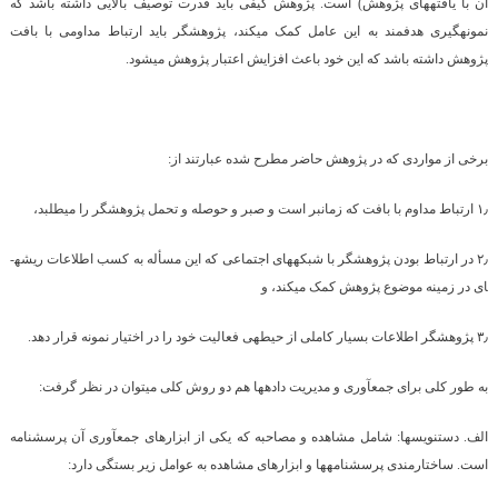
آن با یافته­های پژوهش) است. پژوهش کیفی باید قدرت توصیف بالایی داشته باشد که
نمونه­گیری هدفمند به این عامل کمک می­کند، پژوهشگر باید ارتباط مداومی با بافت
پژوهش داشته باشد که این خود باعث افزایش اعتبار پژوهش می­شود.
برخی از مواردی که در پژوهش حاضر مطرح شده عبارتند از:
۱٫ ارتباط مداوم با بافت که زمان­بر است و صبر و حوصله و تحمل پژوهشگر را می­طلبد،
۲٫ در ارتباط بودن پژوهشگر با شبکه­های اجتماعی که این مسأله به کسب اطلاعات ریشه­
ای در زمینه موضوع پژوهش کمک می­کند، و
۳٫ پژوهشگر اطلاعات بسیار کاملی از حیطه­ی فعالیت خود را در اختیار نمونه قرار دهد.
به طور کلی برای جمع­آوری و مدیریت داده­ها هم دو روش کلی می­توان در نظر گرفت:
الف. دست­نویس­ها: شامل مشاهده و مصاحبه که یکی از ابزارهای جمع­آوری آن پرسشنامه
است. ساختارمندی پرسشنامه­ها و ابزارهای مشاهده به عوامل زیر بستگی دارد: