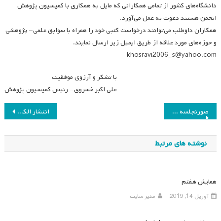
دانشگاه‌های کشور از تمامی همکارانی که مایل به همکاری با کمیسیون پژوهش
انجمن هستند دعوت به عمل می‌آورد.
همکاران داوطلب می‌توانند درخواست کتبی خود را همراه با سوابق علمی- پژوهشی
و حوزه‌های مورد علاقه از طریق ایمیل زیر ارسال نمایند.
khosravi2006_s@yahoo.com
با تشکر و آرزوی موفقیت
علی اکبر خسروی- رئیس کمیسیون پژوهش
راهبری
صورتجلسه هیئت مدیره ۲۲ خرداد ۹۲
انتشار الکترونیکی مقاله جدید دانشنامه‌ای
نوشته
نوشته های مرتبط
همایش هفتم
آوریل 14, 2019
مدیر سایت