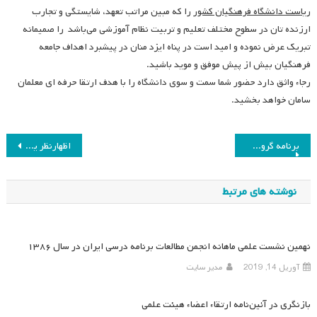
ریاست دانشگاه فرهنگیان کشور
را که مبین مراتب تعهد، شایستگی و تجارب
ارزنده تان در سطوح مختلف تعلیم و تربیت نظام آموزشی می‌باشد را صمیمانه
تبریک عرض نموده و امید است در پناه ایزد منان در پیشبرد اهداف جامعه
فرهنگیان بیش از پیش موفق و موید باشید.
رجاء واثق دارد حضور شما سمت و سوی دانشگاه را با هدف ارتقا حرفه ای معلمان
سامان خواهد بخشید.
راهبری
برنامه گروپ روش‌شناسی پژوهش در سال تحصیلی ۹۲-۹۳
اظهارنظر یکی از اعضا درخصوص نشست علمی ۱۳ شهریور ماه
نوشته
نوشته های مرتبط
نهمین نشست علمی ماهانه انجمن مطالعات برنامه درسی ایران در سال ۱۳۸۶
آوریل 14, 2019
مدیر سایت
بازنگری در آئین‌نامه ارتقاء اعضاء هیئت علمی