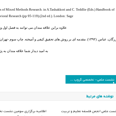
ns of Mixed Methods Research. in A.Tashakkori and C. Teddlie (Eds.) Handbook of
ioral Research (pp 95-119).(2nd ed.). London
:
Sage.
علاوه براین علاقه مندان می توانند به فصل اول و 
اس. (۱۳۹۲). مقدمه ای بر روش های تحقیق کیفی و آمیخته. چاپ سوم -تهران: نشر دیدار- آگاه.
به امید دیدار شما علاقه مندان به
اهبری
نشست علمی- تخصصی گروپ برنامه درسی و فرهنگ
وشته
نوشته های مرتبط
ست علمی انجمن فلسفه تعلیم و تربیت
اطلاعیه برگزاری سومین نشست 