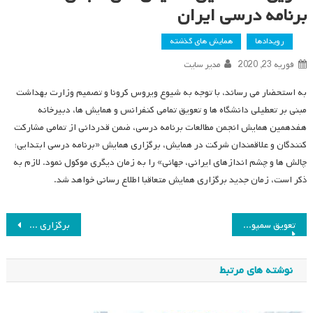
برنامه درسی ایران
رویدادها
همایش های گذشته
فوریه 23, 2020
مدیر سایت
به استحضار می رساند، با توجه به شیوع ویروس کرونا و تصمیم وزارت بهداشت
مبنی بر تعطیلی دانشگاه ها و تعویق تمامی کنفرانس و همایش ها، دبیرخانه
هفدهمین همایش انجمن مطالعات برنامه درسی، ضمن قدردانی از تمامی مشارکت
کنندگان و علاقمندان شرکت در همایش، برگزاری همایش «برنامه درسی ابتدایی؛
چالش ها و چشم اندازهای ایرانی، جهانی» را به زمان دیگری موکول نمود. لازم به
ذکر است، زمان جدید برگزاری همایش متعاقبا اطلاع رسانی خواهد شد.
راهبری
تعویق سمپوزیوم تجارب زیسته
برگزاری همایش ملی برنامه درسی و مسائل اجتماعی
نوشته
نوشته های مرتبط