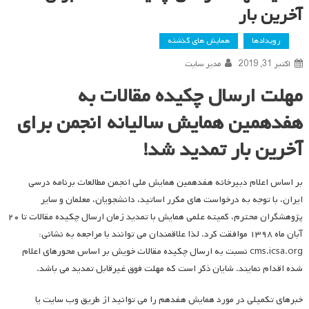
آخرین بار
رویدادها
همایش های گذشته
اکتبر 31, 2019
مدیر سایت
مهلت ارسال چکیده مقالات به
هفدهمین همایش سالیانه انجمن برای
آخرین بار تمدید شد!
بر اساس اعلام دبیرخانه هفدهمین همایش ملی انجمن مطالعات برنامه درسی
ایران، با توجه به درخواست های مکرر اساتید، دانشجویان، معلمان و سایر
پژوهشگران محترم، کمیته علمی همایش با تمدید زمان ارسال چکیده مقالات تا ۲۰
آبان ماه ۱۳۹۸ موافقت کرد. لذا علاقمندان می توانند با مراجعه به نشانی:
cms.icsa.org نسبت به ارسال چکیده مقالات خویش بر اساس محورهای اعلام
شده اقدام نمایند. شایان ذکر است که مهلت فوق غیرقابل تمدید می باشد.
خبرهای تکمیلی در مورد همایش هفدهم را می توانید از طریق وب سایت یا