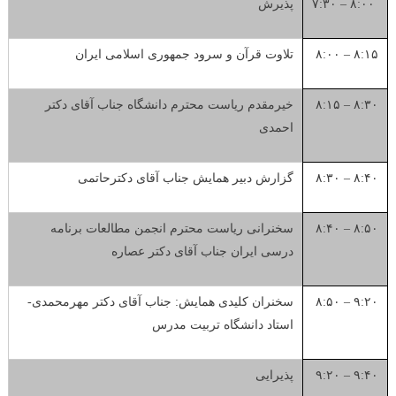
۸:۰۰ – ۷:۳۰
پذیرش
۸:۱۵ – ۸:۰۰
تلاوت قرآن و سرود جمهوری اسلامی ایران
۸:۳۰ – ۸:۱۵
خیرمقدم ریاست محترم دانشگاه جناب آقای دکتر
احمدی
۸:۴۰ – ۸:۳۰
گزارش دبیر همایش جناب آقای دکترحاتمی
۸:۵۰ – ۸:۴۰
سخنرانی ریاست محترم انجمن مطالعات برنامه
درسی ایران جناب آقای دکتر عصاره
۹:۲۰ – ۸:۵۰
سخنران کلیدی همایش: جناب آقای دکتر مهرمحمدی-
استاد دانشگاه تربیت مدرس
۹:۴۰ – ۹:۲۰
پذیرایی