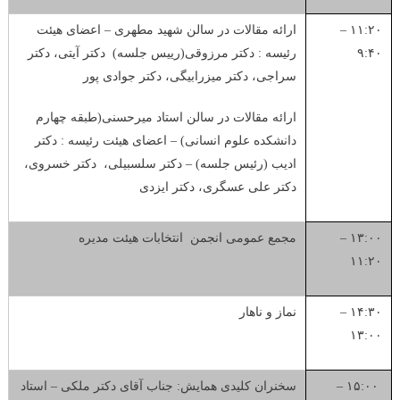
۱۱:۲۰ –
ارائه مقالات در سالن شهید مطهری – اعضای هیئت
۹:۴۰
رئیسه : دکتر مرزوقی(رییس جلسه) دکتر آیتی، دکتر
سراجی، دکتر میزرابیگی، دکتر جوادی پور
ارائه مقالات در سالن استاد میرحسنی(طبقه چهارم
دانشکده علوم انسانی) – اعضای هیئت رئیسه : دکتر
ادیب (رئیس جلسه) – دکتر سلسبیلی، دکتر خسروی،
دکتر علی عسگری، دکتر ایزدی
۱۳:۰۰ –
مجمع عمومی انجمن انتخابات هیئت مدیره
۱۱:۲۰
۱۴:۳۰ –
نماز و ناهار
۱۳:۰۰
۱۵:۰۰ –
سخنران کلیدی همایش: جناب آقای دکتر ملکی – استاد