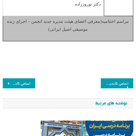
دکتر نوروززاده
مراسم اختتامیه(معرفی اعضای هیئت مدیره جدید انجمن – اجرای زنده
موسیقی اصیل ایرانی)
راهبری
اسامی کاندیدای (۲) انتخابات هئیت مدیره دوره هفتم
اسامی کاندیدای (۱) انتخابات هئیت مدیره دوره هفتم
نوشته
نوشته های مرتبط