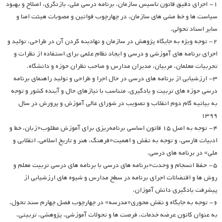
۱- اجرای دقیق قانون تاسیس سازمان، برنامه درسی ملی، بازنگری، اصلاح و بهبود
سیاست ها و خط مشی های سازمان، در چهارچوب قوانین و مصوبات هیئت امنا و
سایر اسناد تحولی.
۲- توجه ویژه به جایگاه پژوهش در سازمان و نهادینه کردن آن در طراحی، تولید و
اجرای برنامه های آموزشی و درسی و ایجاد نظام علمی برای استفاده از نظرات و
تجربیات معلمان، مربیان، مدیران مدارس و صاحب نظران حوزه و دانشگاه.
۳- ارزشیابی از برنامه های درسی در حال اجرا و طراحی و تولید راهنمای برنامه
درسی حوزه های تربیت و یادگیری، متناسب با نیازهای حال و آینده کشور و توجه
به بیانیه گام دوم انقلاب و تصویب در شورای عالی آموزش و پرورش در سال
۱۳۹۹
۴- توجه به اصل ۱۵ قانون اساسی برنامه‌ریزی برای آموزش مطلوب«زبان، خط و
ادبیات فارسی، و توجه به نقش و اهمیت«فرهنگ، هنر و تاریخ اسلامی، انقلابی و
ملی» در برنامه های درسی.
۵- حفظ انسجام و وحدت«برنامه های درسی با برنامه های درسی تربیت معلم و
روش ها و اقتضائات اجرای برنامه در سطح مدارس و شیوه های ارزشیابی از
پیشرفت یادگیری دانش آموزان.
۶- توجه به جایگاه و نقش محوری«مدرسه» در چهارچوب فصل چهارم سند تحول،
به عنوان کانون عرضه خدمات، فرصت ها و تحولات آموزشی، پژوهشی، تربیتی،