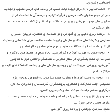
اجتماعی و فناوری.
۷- اتخاذ تدابیر لازم برای ایجاد ثبات نسبی در برنامه های درسی مصوب و تجدید
نظر در حجم محتوای کتب درسی و فرآیند تولید و عرضه آن با استفاده از از
فناوری های نوین آموزشی و پرورشی با تاکید بر انتقال از کتاب به سمت بسته
های یادگیری.
۸- برنامه ریزی دقیق برای آموزش و توانمندسازی معلمان، مربیان، مدیران
مدارس و کارشناسان ستاد و سازمان و ایجاد سامانه مناسب برای شناسایی و حمایت
از اختراعات، ابتکارات، خلاقیت ها و نوآوری های معلمان و کارشناسان.
۹- توجه جدی به مهارت آموزی و کارآفرینی، ایجاد تنوع در محیط های یادگیری و
غنی سازی منابع یادگیری در سطح مدارس با هماهنگی و تعامل موثر با معاونین
آموزشی، پرورشی، تربیت بدنی و روسای سازمان های وابسته، دانشگاه های تابعه و
مراکز ستادی.
۱۰- توجه به دست آورد ها و تجارب مفید سازمان، به خصوص بودجه ریزی
عملیاتی، جلب مشارکت و همکاری، پژوهشگران، کارشناسان و مدیران سازمان،
برگزاری مستمر جلسات هیئت امناء و کمیسیون دائمی.
توفیق روز افزون جناب عالی را در انجام وظایف محوله از خداوند متعال مسألت
دارم. محسن حاجی میرزایی
منبع: سازمان پژوهش و برنامه ریزی آموزشی