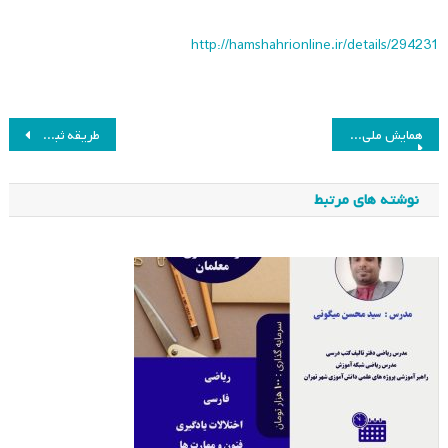
http://hamshahrionline.ir/details/294231
راهبری
همایش ملی آموزش ۱۶ اردیبهشت دانشگاه تربیت دبیر شهید رجایی
طریقه ثبت نام در همایش برنامه درسی فاصله نظر و عمل
نوشته
نوشته های مرتبط