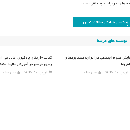
ده ها و تجربیات خود تلقی نمایند.
اهبری
هفتمین همایش سالانه انجمن مطالعات برنامه درسی ایران
وشته
نوشته های مرتبط
ایش علوم اجتماعی در ایران: دستاوردها و
کتاب «ارتقای یادگیری_یاددهی، ارز
لش‌ها
ریزی درسی در آموزش عالی» منتش
آوریل 14, 2019
مدیر سایت
آوریل 14, 2019
مدیر سایت