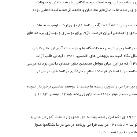
و صاحبنظران بوده است. توجه ناکافی به رشد دانش و تحولات
ی رشته ها با نیازهای مخاطبان و جامعه از جمله انتقادهایی بوده
تصمیم وزارت علوم، تحقیقات و فناوری در کاهش تمرکز و تفویض اختیارات مربوط به برنامه درسی دانشگاه ها (آیین نامه ۱۰۸۹ وزارت علوم، تحقیقات و
توسعه اقتصادی و اجتماعی ایران فرصت لازم برای نوسازی و بهسازی برنامه های
 برنامه ریزی درسی به دانشگاه ها و مؤسسات آموزش عالی دارای
هیأت ممیزه نشان می دهد که نحوه اجرای آن از وضعیت مطلوبی برخوردار نیست (برای مثال نگاه کنید به پژوهش های اقدسی، ۱۳۸۱؛ ایمانی طلب آزاد،
۱۳۸۲؛ مؤمنی و فتحی، ۱۳۸۳؛ نوروززاده، ۱۳۸۶؛ عارفی، ۱۳۸۳ و آزاد منش و فتحی، ۱۳۸۴) که در این میان عوامل متعددی نظیر فقدان دانش برنامه درسی
اسب و راهنما در فرایند اصلاح و بازنگری برنامه های درسی از
و نیز طراحی و تدوین رشته ها جدید از توسعه مناسبی برخوردار نبوده
است و در ایجاد این وضعیت فقدان منابع مشوق و حمایت کننده نظیر نشریات علمی و تخصصی بسیار موثر بوده است. (نوروززاده، ۱۳۸۵؛ مومنی، ۱۳۸۳ و
برنامه درسی در آموزش عالی یکی از حوزه‌های نوین رشته برنامه درسی است (هس[۱]، ۱۹۹۳ چرا که این رشته پویا به طور جدی وارد بحث آموزش عالی و
سیاست‌گذاری و حتی عمل تدوین برنامه درسی در آموزش عالی نشده است (بارنت[۲]، کوات[۳]، ۲۰۰۵) .فرایند طراحی برنامه درسی در دانشگاهها هنوز
هانه و دقیق اهمیت دارد.