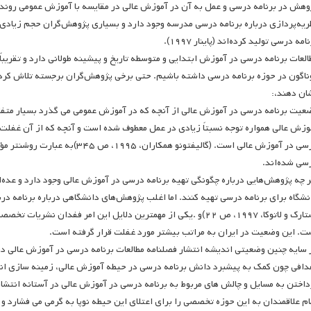
وهش در برنامه درسی و عمل به آن در آموزش عالی در مقایسه با آموزش عمومی روند
ریه‌پردازی درباره برنامه درسی مدرسه وجود دارد و بسیاری پژوهش‌گران حجم زیادی از
امه درسی تولید کرده‌اند (پاینار ۱۹۹۷).
العات برنامه درسی در آموزش ابتدایی و متوسطه تاریخ و پیشینه طولانی دارد و تقریب
ناگون در حوزه برنامه درسی داشته باشیم. حتی برخی پژوهش‌گران برجسته تلاش کرده‌ان
ان دهند،:
عیت برنامه درسی در آموزش عالی از آنچه که در آموزش عمومی می گذرد بسیار متفاو
وزش عالی همواره توجه نسبتاً زیادی در عمل معطوف شده است و آنچه که از آن غفلت 
درسی در آموزش عالی است. (گالیفتو
سی شده‌اند.
ر چه پژوهش‌هایی درباره چگونگی تهیه برنامه درسی در آموزش عالی وجود دارد و عده‌ا
نشگاه برای برنامه درسی تهیه کنند. اما اغلب پژوهش‌های دانشگاهی درباره برنامه در
استارک و لاتوکا، ۱۹۹۷، ص ۲۲)و .یکی از مهمترین دلایل این امر ففد
ت. این وضعیت در ایران به مراتب بیشتر مورد غفلت قرار گرفته است.
 سایه چنین وضعیتی اندیشه انتشار فصلنامه مطالعات برنامه درسی در آموزش عالی د
دافی چون کمک به پیشبرد دانش برنامه درسی در حیطه آموزش عالی، زمینه سازی ا
داختن به مسایل و چالش های مربوط به برنامه درسی در آموزش عالی در آستانه انتش
ام علاقمندان به این حوزه تخصصی را برای اعتلای این حیطه نوپا به گرمی می فشارد و