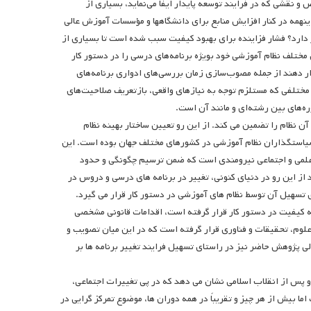
 نقشی که در فرایند توسعه پایدار ایفا می‌نماید، بسیاری از
ینهمه در کنار افزایش منابع برای دانشگاهها و مؤسسات آموزش عالی
دارد؟ فشار فزاینده برای بهبود کیفیت سبب شده است تا بسیاری از
مختلف نظام آموزشی خود بویژه برنامه‌های درسی را در دستور کار
رار دهند از جمله مصوب‌سازی زمان بررسی‌های ادواری برنامه‌های
 مختلفی که مستلزم توجه به نیازهای واقعی، بازتعریف صلاحیت‌های
ه‌های بین رشته‌ای و مانند آن است.
 نظام را تضمین می کند. از این رو تعیین ساختار بهینه نظام
 سیاستگذاران نظام آموزشی در کشورهای مختلف جهان بوده است. این
 علمی و اجتماعی نیرومندی است که ضمن ترسیم چگونگی و حدود
ز این رو در دنیای کنونی، تغییر در برنامه های درسی و دروس در
سهیل آن توسط نظام های آموزشی در دستور کار قرار می گیرد.
عالی ایران که پس از دوران رشد و بسط کمی (از ۱۳۵۷ تا ۷۱۳۷) دغدغه کیفیت در دستور کار قرار گرفته است، اقدامات قانونی مشخصی
لوم، تحقیقات و فناوری قرار گرفته است که در این میان تصویب و
لی پژوهش حاضر نیز در راستای تسهیل فرایند تغییر برنامه ها بر
 پس از انقلاب اسلامی نشان می دهد که در پی تغییرات اجتماعی،
ا بیش از هر چیز و تقریباً در همه دوران ها، موضوع تمرکز گرایی در