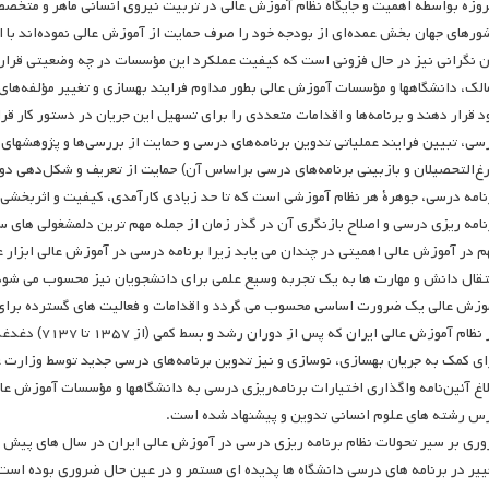
روزه بواسطه اهمیت و جایگاه نظام آموزش عالی در تربیت نیروی انسانی ماهر و متخصص و
ورهای جهان بخش عمده‌ای از بودجه خود را صرف حمایت از آموزش عالی نموده‌اند با ا
ن نگرانی نیز در حال فزونی است که کیفیت عملکرد این مؤسسات در چه وضعیتی قرار 
الک، دانشگاهها و مؤسسات آموزش عالی بطور مداوم فرایند بهسازی و تغییر مؤلفه‌های 
د قرار دهند و برنامه‌ها و اقدامات متعددی را برای تسهیل این جریان در دستور کار ق
سی، تبیین فرایند عملیاتی تدوین برنامه‌های درسی و حمایت از بررسی‌ها و پژوهشهای
رغ‌التحصیلان و بازبینی برنامه‌های درسی براساس آن) حمایت از تعریف و شکل‌دهی دور
نامه درسی، جوهرۀ هر نظام آموزشی است که تا حد زیادی کارآمدی، کیفیت و اثربخشی آن
نامه ریزی درسی و اصلاح بازنگری آن در گذر زمان از جمله مهم ترین دلمشغولی های
م در آموزش عالی اهمیتی در چندان می یابد زیرا برنامه درسی در آموزش عالی ابزار
تقال دانش و مهارت ها به یک تجربه وسیع علمی برای دانشجویان نیز محسوب می شود ا
وزش عالی یک ضرورت اساسی محسوب می گردد و اقدامات و فعالیت های گسترده برای ت
در نظام آموزش 
ای کمک به جریان بهسازی، نوسازی و نیز تدوین برنامه‌های درسی جدید توسط وزارت ع
لاغ آئین‌نامه واگذاری اختیارات برنامه‌ریزی درسی به دانشگاهها و مؤسسات آموزش عا
س رشته های علوم انسانی تدوین و پیشنهاد شده است.
وری بر سیر تحولات نظام برنامه ریزی درسی در آموزش عالی ایران در سال های پیش و
ییر در برنامه های درسی دانشگاه ها پدیده ای مستمر و در عین حال ضروری بوده است ام