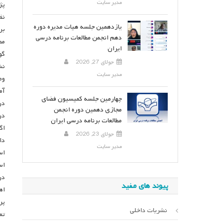
مدیر سایت
پژ
نظ
یازدهمین جلسه هیات مدیره دوره
برن
دهم انجمن مطالعات برنامه درسی
مط
ایران
گو
جولای 27, 2026
نش
مدیر سایت
وض
آم
چهارمین جلسه کمیسیون فضای
مجازی دهمین دوره انجمن
در
مطالعات برنامه درسی ایران
اگ
جولای 23, 2026
دا
مدیر سایت
اس
در
پیوند های مفید
اه
پر
نشریات داخلی
تم