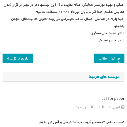
اصلی و تهیه پورستر همایش اعلام نمایند تا از این پیشنهادها در بهتر برگزار شدن
همایش هفتم (حداکثر تا پایان تیرماه ۱۳۸۶) استفاده نماییم.
امیدوارم در همایش امسال شاهد تغییراتی در روند تحولی فعالیت‌های انجمن
باشیم.
دکتر مجید علی‌عسگری
دبیر علمی همایش
راهبری
فراخوان مقاله؛ همایش هفتم
تاریخ برگزاری همایش برنامه‌های درسی دوره متوسطه در افق چشم‌انداز ۲۰ ساله
نوشته
نوشته های مرتبط
call for paper
آوریل 14, 2019
مدیر سایت
نشست علمی تخصصی گروپ برنامه درسی و آموزش علوم