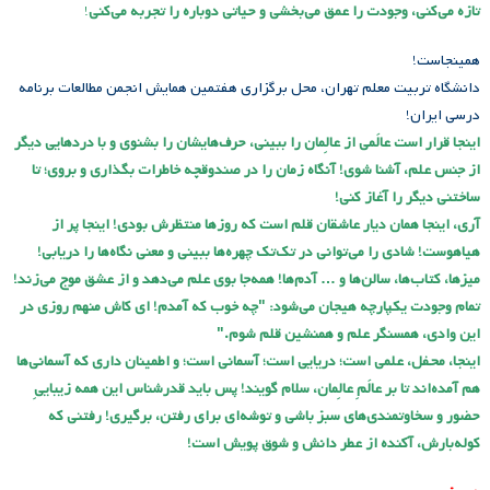
تازه می‌کنی، وجودت را عمق می‌بخشی و حیاتی دوباره را تجربه می‌کنی
!
همینجاست!
دانشگاه تربیت معلم تهران، محل برگزاری هفتمین همایش انجمن مطالعات برنامه
درسی ایران!
اینجا قرار است عالَمی از عالِمان را ببینی، حرف‌هایشان را بشنوی و با دردهایی دیگر
از جنس علم، آشنا شوی! آنگاه زمان را در صندوقچه خاطرات بگذاری و بروی؛ تا
ساختنی دیگر را آغاز کنی!
آری، اینجا همان دیار عاشقان قلم است که روزها منتظرش بودی! اینجا پر از
هیاهوست! شادی را می‌توانی در تک‌تک چهره‌ها ببینی و معنی نگاه‌ها را دریابی!
میزها، کتاب‌ها، سالن‌ها و … آدم‌ها! همه‌جا بوی علم می‌دهد و از عشق موج می‌زند!
تمام وجودت یکپارچه هیجان می‌شود: "چه خوب که آمدم! ای کاش منهم روزی در
این وادی، همسنگر علم و همنشین قلم شوم."
اینجا، محفل، علمی است؛ دریایی است؛ آسمانی است؛ و اطمینان داری که آسمانی‌ها
هم آمده‌اند تا بر عالَمِ عالِمان، سلام گویند! پس باید قدرشناس این همه زیباییِ
حضور و سخاوتمندی‌های سبز باشی و توشه‌ای برای رفتن، برگیری! رفتنی که
کوله‌بارش، آکنده از عطر دانش و شوق پویش است!