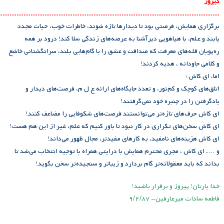
دیروز
………………………………………………………………………………….
برگزاری همایش، فرصتی بود تا دیدارها تازه شوند، خاطرات خوب، حیات مجدد
یابند و علم، با هیاهویی دیرآشنا به عرصه‌های زندگی سلا کند! درود بر همه
ره‌پویان قله‌های معرفت که صداقت و عشق را با گام‌هایی بلند، سرانگشتانی خاشع
و کلامی جاودانه ، هدیه کردند!
اما، ای کاش ؛
اتاق‌های کوچک و کم‌نور، و تعدد جایگاه‌های ارائه ع ل م، فرصت‌های دیدار و
یادگرفتن را در چنبره خود نمی‌گرفتند!
ای کاش حرف‌های تازه‌تر می‌توانستند فرصت‌های شکوفایی را مضاعف کنند!
ای کاش سخن‌های تکراری در کار نبود تا باور کنیم که علم، غیر از این هم هست!
ای کاش هزینه‌های نامفید، به کارهای مفیدتر، مجال ظهور می‌داند!
و …. ای کاش ، مجری محترم همایش با درایتی همراه با توجیه انتخاب می‌شد تا
بداند که باید معقولانه‌تر گام بردارد و زیباتر و سنجیده‌تر سخن بگوید!
خدا یارتان! پیروز و برقرار باشید!
فاطمه سادات میرعارفین- ۹/۲/۸۷