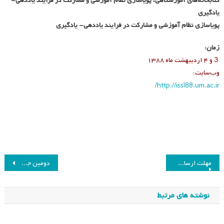
کتابخانه‌های آموزشگاهی، پویاسازی نظام آموزشی و مشارکت در فرایند یاددهی-
یادگیری
پویاسازی نظام آموزشی و مشارکت در فرایند یاددهی- یادگیری
زمان:
3 و ۴ اردیبهشت ماه ۱۳۸۸
وب‌سایت:
http://issl88.um.ac.ir/
راهبری
مهلت ارسال اصل مقاله همایش هشتم
دومین جشنواره بین‌المللی فارابی
نوشته
نوشته های مرتبط