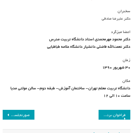
سخنران
دکتر علیرضا صادقی
اعضا میزگرد
دکتر محمود مهرمحمدی استاد دانشگاه تربیت مدرس
دکتر نعمت‌الله فاضلی دانشیار دانشگاه علامه طباطبایی
زمان
۳۰ شهریور ۱۳۹۰
مکان
دانشگاه تربیت معلم تهران- ساختمان آموزش- طبقه دوم- سالن مولتی مدیا
ساعت ۱۰ الی ۱۲
راهبری
فراخوان برنامه قلوشیپ انجمن تحقیقات تربیتی امریکا
صورتجلسه مرداد ماه هیئت مدیره
نوشته