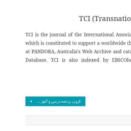
TCI (Transnati
TCI is the journal of the International Asso
which is constituted to support a worldwide (b
at PANDORA, Australia's Web Archive and catal
Database. TCI is also indexed by EBSCOh
گروپ برنامه درسی و آموزش علوم برگزار می‌کند