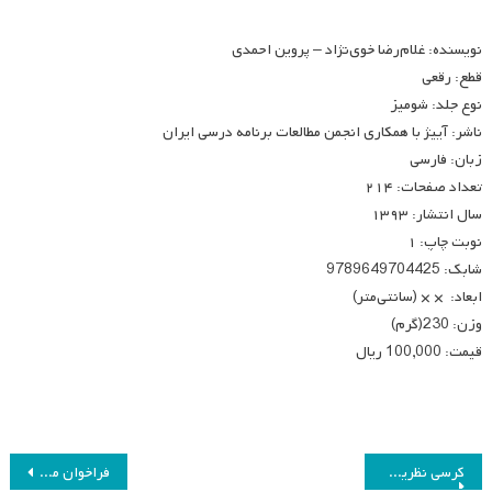
نویسنده: غلام‌رضا خوی‌نژاد – پروین احمدی
قطع: رقعی
نوع جلد: شومیز
ناشر: آییژ با همکاری انجمن مطالعات برنامه درسی ایران
زبان: فارسی
تعداد صفحات: ۲۱۴
سال انتشار: ۱۳۹۳
نوبت چاپ: ۱
شابک: 9789649704425
ابعاد: × × (سانتی‌متر)
وزن: 230(گرم)
قیمت: 100,000 ریال
راهبری
کرسی نظریه پردازی
فراخوان مقاله دوفصلنامه علمی- پژوهشی برنامه درسی: نظریه و عمل