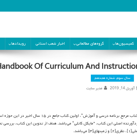
ران
کمیسیون‌ها
گروه‌های مطالعاتی
اخبار شعب استانی
رویدادها
andbook Of Curriculum And Instructio
سال سوم، شماره هجدهم
آوریل 14, 2019
مدیر سایت
دآورنده اصلی این کتاب، “مایکل کانلی” می‌باشد. هدف از تدوین این کتاب، بررسی تح
[۲] و زمینه­ای[۳] می‌باشد.