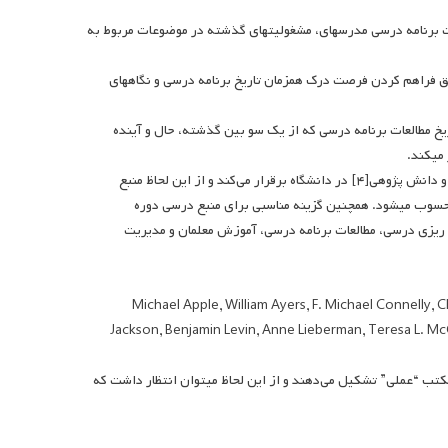
 برنامه درسی مدرسه­ای، مشغولیت­های گذشته در موضوعات مربوط به
ریق فراهم کردن فرصت درک همزمان تاریخ برنامه درسی و نگاه­های
تاریخ مطالعات برنامه درسی که از یک سو بین گذشته، حال و آینده
می­کند.
این کتاب مرجع، ارتباط بسیار خوبی بین سیاستگذاری، بحث‌های عمومی، عمل در مدرسه و دانش پژوهی[۴] در دانشگاه برقرار می‌کند و از این لحاظ منبع
حسوب می­شود. همچنین گزینه مناسبی برای منبع درسی دوره
ه ریزی درسی، مطالعات برنامه درسی، آموزش معلمان و مدیریت
Michael Apple, William Ayers, F. Michael Connelly, Cher
Jackson, Benjamin Levin, Anne Lieberman, Teresa L. McCar
تب “عملی” تشکیل می‌دهند و از این لحاظ می­توان انتظار داشت که