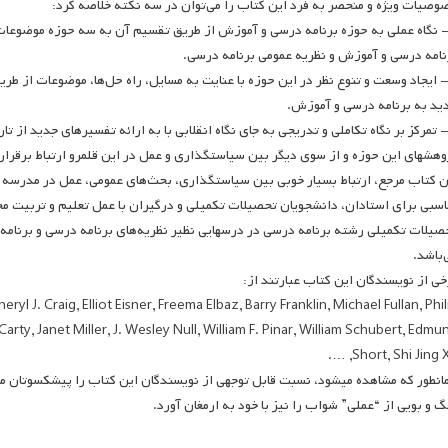
وصیات ویژه­ و منحصر به فرد این کتاب را می‌توان در سه نکته خلاصه کرد:
- نگاه عملی به حوزه برنامه درسی و آموزش از طریق تقسیم آن به سه حوزه موضوعات
نامه درسی و آموزش و نظریه عمومی برنامه درسی.
- ایجاد وسعت و تنوع نظر در این حوزه با عنایت به مسایل، راه حل‌ها، موضوعات از ط
ید به برنامه درسی و آموزش.
- تمرکز بر نگاه تکاملی و تدریجی به جای نگاه انقلابی با به ارائه تفسیرهای جدید از 
وهش­های این حوزه و از سوی دیگر بین سیاستگذاری و عمل در این قلمرو ارتباط برقرار 
اسبی برای استادان، دانشجویان تحصیلات تکمیلی و درگیران با عمل تعلیم و تربیت م
صیلات تکمیلی رشته برنامه درسی در درس­هایی نظیر نظریه‌های برنامه درسی و برنام
‌باشد.
خی از نویسندگان این کتاب عبارتند از:
yl J. Craig, Elliot Eisner, Freema Elbaz, Barry Franklin, Michael Fullan, Phil
ty, Janet Miller, J. Wesley Null, William F. Pinar, William Schubert, Edmu
Short, Shi Jing Xu,
انطور که مشاهده می­شود، نسبت قابل توجهی از نویسندگان این کتاب را پیشکسوتان مک
گ و بویی از “عملی” شواب را نیز با خود به ارمغان آورد.