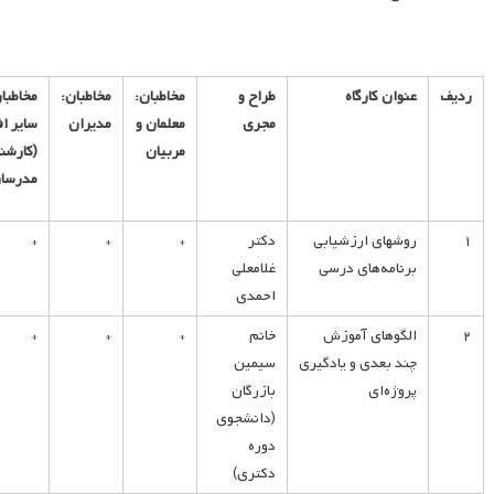
ردیف
عنوان کارگاه
طراح و
مخاطبان:
مخاطبان:
مخاطبا
مجری
معلمان و
مدیران
سایر اف
مربیان
(کارشن
مدرسا
۱
روشهای ارزشیابی
دکتر
*
*
*
برنامه‌های درسی
غلامعلی
احمدی
۲
الگوهای آموزش
خانم
*
*
*
چند بعدی و یادگیری
سیمین
پروژه‌ای
بازرگان
(دانشجوی
دوره
دکتری)