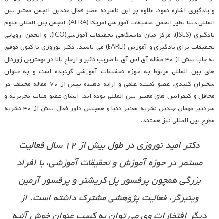
و یادگیری اشاره نمود. علاوه بر این نامبرده عضو فعال چندین انجمن معتبر بین
المللی دنیا نظیر انجمن تحقیقات آموزشی امریکا (AERA)، انجمن بین المللی علوم
یادگیری (ISLS)، مرکز میان دانشگاهی تحقیقات آموزشی(ICO)، و انجمن اروپایی
تحقیقات برای یادگیری و آموزش (EARLI) می باشند. دکتر نوروزی تا کنون موفق
به چاپ بیش از ۴۰ مقاله آی اس آی با ضریب تاثیر و ارجاع بالا در مهمترین ژورنال
های بین المللی مربوط به حوزه تحقیقات آموزشی گردیده است و به عنوان
سخنران کلیدی، عضو کمیته علمی و ارائه دهنده بیش از ۷۰ مقاله مختلف در
محافل و کنفرانس های معتبر بین المللی بوده اند. ایشان عضو هیات تحریریه و
سردبیر مهمان چندین نشریه معتبر دنیا و همچنین داور فعال بیش از ۴۰ نشریه
مطرح بین المللی نیز هستند.
دکتر امید نوروزی در طول بیش از ۱۲ سال فعالیت
مستمر در حوزه آموزش و تحقیقات آموزشی، با افراد
بزرگی همچون پرفسور پل کریشنر و پرفسور آرمین
وینبرگر، فعالیت پژوهشی مشترک داشته است. از
دیگر افتخارات وی می توان به کسب عنوان خوش آتیه