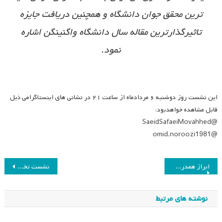
ترین محقق جوان دانشگاه و همچنین دریافت جایزه
تاثیرگذارترین مقاله سال دانشگاه واگنینگن اشاره
نمود.
این نشست روز دوشنبه ۶ مردادماه از ساعت ۲۱ در نشانی های اینستاگرامی ذیل
قابل مشاهده خواهدبود:
@SaeidSafaeiMovahhed
@omid.noroozi1981
راهبری
ابراز همدردی انجمن مطالعات برنامه درسی با خانم دکتر فرزاد نیا
نشست تخصصی کمیسیون نقد و ارزیابی انجمن مطالعات برنامه درسی ایران
نوشته
نوشته های مرتبط