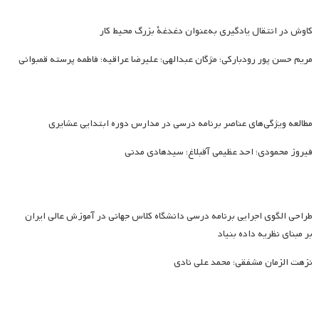
کاوش در انتقال یادگیری به‌عنوان دغدغۀ بزرگ محیط کار
مریم حسن پور رودبارکی؛ مژگان عبدالهی؛ علیرضا عراقیه؛ فاطمه پرسته قمبوانی
مطالعه ویژگی‌های عناصر برنامه درسی در مدارس دوره ابتدایی عشایری
فیروز محمودی؛ احد عظیمی آقبلاغ؛ سیدهادی مدنی
طراحی الگوی اجرایی برنامه درسی دانشگاه کلاس جهانی در آموزش عالی ایران
بر مبنای نظریه داده بنیاد
نزهت الزمان مشفقی؛ محمد علی نادی