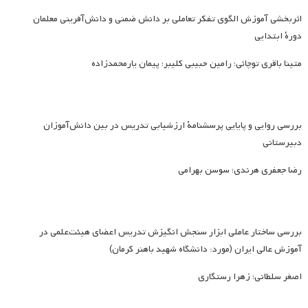
اثربخشی آموزش الگوی تفکر تعاملی بر دانش ضمنی و دانش‌آفرینی معلمان
دورۀ ابتدایی
متینا باقری توچائی؛ رامین حبیبی کلیبر؛ پیمان یارمحمدزاده
بررسی روایی و پایایی پرسشنامۀ ارزشیابی تدریس در بین دانش‌آموزان
دبیرستانی
رضا جعفری هرندی؛ سوسن بهرامی
بررسی ساختار عاملی ابزار سنجش انگیزش تدریس اعضای هیئت‌علمی در
آموزش عالی ایران (مورد: دانشگاه شهید باهنر کرمان)
اصغر سلطانی؛ زهرا رستگاری