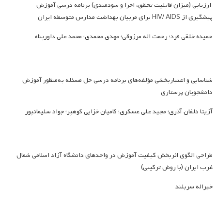
ارزیابی (میزان قابلیت تحقق، اجرا و سودمندی) برنامه درسی آموزش
پیشگیری از HIV/ AIDS برای مربیان بهداشت مدارس متوسطه ایران
حمیده خلقی فرد؛ رحمت اله مرزوقی؛ مهدی محمدی؛ محمد علی داورپناه
شناسایی و اعتباربخشی مؤلفه‌های برنامه درسی حل مسئله به‌منظور آموزش
دانشجویان پرستاری
آزیتا دلفان آذری؛ مجید علی عسکری؛ کامیان خزایی کوهپر؛ جواد سلیمانپور
طراحی الگوی اثربخش کیفیت آموزش در واحدهای دانشگاه آزاد اسلامی شمال
غرب ایران (با روش ترکیبی)
خیراله سربلند