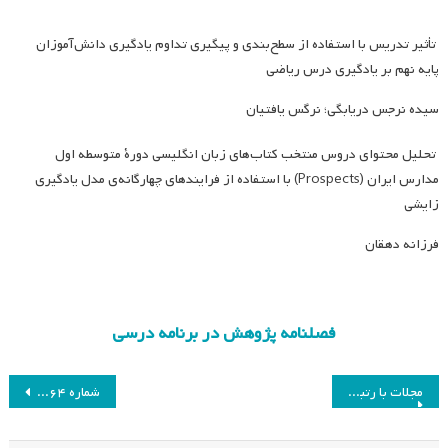
تأثیر تدریس با استفاده از سطح‌بندی و پیگیری تداوم یادگیری دانش‌آموزان
پایه نهم بر یادگیری درس ریاضی
سیده نرجس دریابگی؛ نرگس یافتیان
تحلیل محتوای دروس منتخب کتاب‌های زبان انگلیسی دورۀ متوسطه اول
مدارس ایران (Prospects) با استفاده از فرایندهای چهارگانه‌ی مدل یادگیری
زایشی
فرزانه دهقان
فصلنامه پژوهش در برنامه درسی
راهبری
مجلات با رتبه ب انجمن مطالعات درسی ایران در سال ۹۹
شماره ۶۴ از فصلنامه پژوهش در برنامه درسی
نوشته