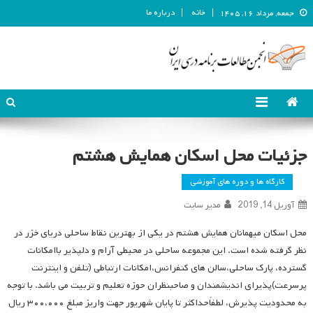
خانه
درباره ما
جمعه, مرداد ۱۶, ۱۴۰۵
انجمن مطالعات برنامه درسی ایران
انجمن مطالعات برنامه درسی ایران
جزئیات محل اسکان همایش هشتم
کارگاه ها و دوره های آموزشی
آوریل 14, 2019
مدیر سایت
محل اسکان میهمانان همایش هشتم در یکی از بهترین نقاط ساحلی دریای خزر در
نظر گرفته شده است. این مجموعه ساحلی در محیطی آرام و دلپذیر باامکانات
گسترده، پارک ساحلی،سالن های کنفرانس،امکانات ارتباطی (تلفن و اینترنت
پرسرعت)پذیرای اندیشمندان و صاحبنظران حوزه تعلیم و تربیت می باشد. با توجه
به محدودیت پذیرش، لطفاًحداکثر تا پایان شهریور جهت واریز مبلغ ۳۰۰،۰۰۰ ریال